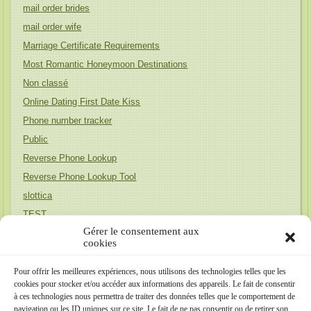
mail order brides
mail order wife
Marriage Certificate Requirements
Most Romantic Honeymoon Destinations
Non classé
Online Dating First Date Kiss
Phone number tracker
Public
Reverse Phone Lookup
Reverse Phone Lookup Tool
slottica
TEST
Gérer le consentement aux
Uncategorized
cookies
Unique Honeymoon Destinations
wife finder
Pour offrir les meilleures expériences, nous utilisons des technologies telles que les
cookies pour stocker et/ou accéder aux informations des appareils. Le fait de consentir
Релевантна до бренда (Австралія)
à ces technologies nous permettra de traiter des données telles que le comportement de
Релевантна до бренда (Португалія)
navigation ou les ID uniques sur ce site. Le fait de ne pas consentir ou de retirer son