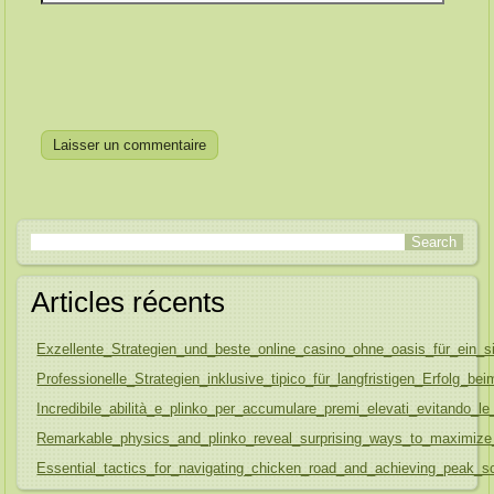
Articles récents
Exzellente_Strategien_und_beste_online_casino_ohne_oasis_für_ein_s
Professionelle_Strategien_inklusive_tipico_für_langfristigen_Erfolg_be
Incredibile_abilità_e_plinko_per_accumulare_premi_elevati_evitando
Remarkable_physics_and_plinko_reveal_surprising_ways_to_maximize
Essential_tactics_for_navigating_chicken_road_and_achieving_peak_sc