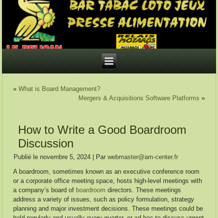
«
What is Board Management?
Mergers & Acquisitions Software Platforms
»
How to Write a Good Boardroom
Discussion
Publié le
novembre 5, 2024
|
Par
webmaster@am-center.fr
A boardroom, sometimes known as an executive conference room
or a corporate office meeting space, hosts high-level meetings with
a company’s board of
boardroom
directors. These meetings
address a variety of issues, such as policy formulation, strategy
planning and major investment decisions. These meetings could be
held regularly and usually every quarter, or ad hoc to discuss urgent