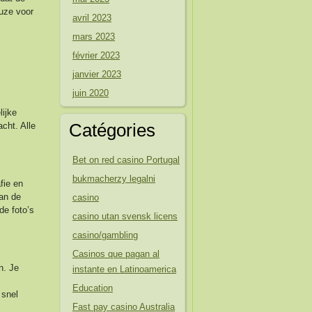
euze voor
avril 2023
mars 2023
février 2023
janvier 2023
juin 2020
lijke
Catégories
cht. Alle
Bet on red casino Portugal
bukmacherzy legalni
fie en
an de
casino
de foto’s
casino utan svensk licens
casino/gambling
Casinos que pagan al
n. Je
instante en Latinoamerica
Education
 snel
Fast pay casino Australia