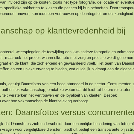
 van invloed zijn op de kosten, zoals het type fotografie, de locatie en eventue
m specifieke pakketten te kiezen die passen bij hun behoeften. Door transpar
horende tarieven, kan iedereen vertrouwen op de integriteit en deskundigheid
anschap op klanttevredenheid bij
anteerd, weerspiegelen de toewijding aan kwalitatieve fotografie en vakmans
ct, maar ook het proces waarin elke foto met zorg en precisie wordt genomen.
ograaf en de klant, die zich erkend en gewaardeerd voelt. Het team van Daans
effen en een unieke ervaring te bieden, wat duidelijk bijdraagt aan de algehel
als, getuigt Daansfotos van een hoge standaard in de sector. Consumenten z
 authentiek vakmanschap, omdat ze weten dat dit leidt tot betere resultaten.
liteit versterken het vertrouwen en de loyaliteit van klanten. Bezoek
 over hoe vakmanschap de klantbeleving verhoogt.
ijzen: Daansfotos versus concurrente
lijk dat Daansfotos zich onderscheidt door een eerlijke benadering van fotografi
agen voor vergelijkbare diensten, biedt dit bedrijf een transparante prijsstru