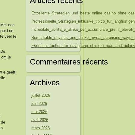
Articles récents
Exzellente_Strategien_und_beste_online_casino_ohne_oasi
Professionelle_Strategien_inklusive_tipico_für_langfristig
. Met een
Incredibile_abilità_e_plinko_per_accumulare_premi_eleva
gheid en
te veel te
Remarkable_physics_and_plinko_reveal_surprising_ways_
Essential_tactics_for_navigating_chicken_road_and_achie
 De
t om je
Commentaires récents
tie geeft
lle
Archives
juillet 2026
juin 2026
mai 2026
f
avril 2026
 de
en.
mars 2026