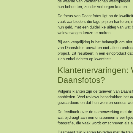
de waarde van vakmanschap weerspiegelt. K
hun behoeften, zonder verborgen kosten.
De focus van Daansfotos ligt op de kwalitei
vaak aanbieders die lage prijzen hanteren, m
hun geld, met een duidelijke uitleg van wat 
weloverwogen keuze te maken.
Bij een vergelijking is het belangrijk om nie
van Daansfotos omvatten niet alleen profess
project. Dit resulteert in een eindproduct da
zich enkel richten op kwantiteit.
Klantenervaringen:
Daansfotos?
Volgens klanten zijn de tarieven van Daansfo
aanbieden. Veel reviews benadrukken het aan
gewaardeerd en dat hun wensen serieus word
De feedback over de samenwerking met de fot
wat bijdraagt aan een ontspannen sfeer tijde
fotografie, die vaak wordt omschreven als a
Daarnaast zijn klanten tevreden met de tran