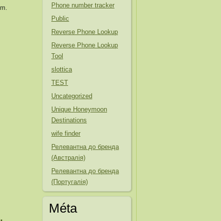
Phone number tracker
om.
Public
Reverse Phone Lookup
Reverse Phone Lookup
Tool
slottica
TEST
Uncategorized
Unique Honeymoon
Destinations
wife finder
Релевантна до бренда
(Австралія)
Релевантна до бренда
(Португалія)
Méta
,