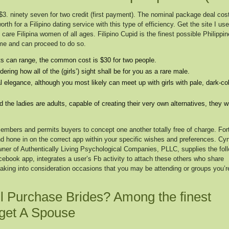
3. ninety seven for two credit (first payment). The nominal package deal cos
rth for a Filipino dating service with this type of efficiency. Get the site I us
care Filipina women of all ages. Filipino Cupid is the finest possible Philippi
ime and can proceed to do so.
ts can range, the common cost is $30 for two people.
ring how all of the (girls’) sight shall be for you as a rare male.
legance, although you most likely can meet up with girls with pale, dark-co
the ladies are adults, capable of creating their very own alternatives, they wi
mbers and permits buyers to concept one another totally free of charge. Fort
d hone in on the correct app within your specific wishes and preferences. Cyn
ner of Authentically Living Psychological Companies, PLLC, supplies the fol
ebook app, integrates a user’s Fb activity to attach these others who share
taking into consideration occasions that you may be attending or groups you’r
l Purchase Brides? Among the finest
 get A Spouse