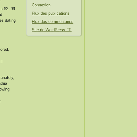
Connexion
ts $2. 99
Flux des publications
ed
nes dating
Flux des commentaires
Site de WordPress-FR
lored,
ll
unately,
thia
lowing
e