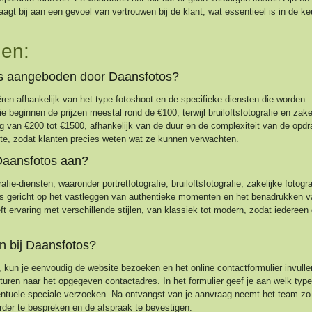
aagt bij aan een gevoel van vertrouwen bij de klant, wat essentieel is in de k
en:
to’s aangeboden door Daansfotos?
ëren afhankelijk van het type fotoshoot en de specifieke diensten die worden
e beginnen de prijzen meestal rond de €100, terwijl bruiloftsfotografie en zake
 van €200 tot €1500, afhankelijk van de duur en de complexiteit van de opdra
site, zodat klanten precies weten wat ze kunnen verwachten.
 Daansfotos aan?
ie-diensten, waaronder portretfotografie, bruiloftsfotografie, zakelijke fotogra
 is gericht op het vastleggen van authentieke momenten en het benadrukken v
eft ervaring met verschillende stijlen, van klassiek tot modern, zodat iedereen 
n bij Daansfotos?
 kun je eenvoudig de website bezoeken en het online contactformulier invulle
sturen naar het opgegeven contactadres. In het formulier geef je aan welk type
entuele speciale verzoeken. Na ontvangst van je aanvraag neemt het team zo
rder te bespreken en de afspraak te bevestigen.