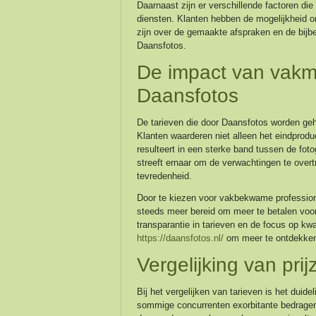
Daarnaast zijn er verschillende factoren die
diensten. Klanten hebben de mogelijkheid o
zijn over de gemaakte afspraken en de bijbe
Daansfotos.
De impact van vakm
Daansfotos
De tarieven die door Daansfotos worden geh
Klanten waarderen niet alleen het eindprodu
resulteert in een sterke band tussen de fot
streeft ernaar om de verwachtingen te overtr
tevredenheid.
Door te kiezen voor vakbekwame profession
steeds meer bereid om meer te betalen voor
transparantie in tarieven en de focus op kwa
https://daansfotos.nl/
om meer te ontdekken
Vergelijking van pr
Bij het vergelijken van tarieven is het duide
sommige concurrenten exorbitante bedragen vr