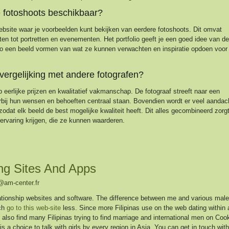
e fotoshoots beschikbaar?
ebsite waar je voorbeelden kunt bekijken van eerdere fotoshoots. Dit omvat
often tot portretten en evenementen. Het portfolio geeft je een goed idee van de
 zo een beeld vormen van wat ze kunnen verwachten en inspiratie opdoen voor
vergelijking met andere fotografen?
eerlijke prijzen en kwalitatief vakmanschap. De fotograaf streeft naar een
arbij hun wensen en behoeften centraal staan. Bovendien wordt er veel aandac
odat elk beeld de best mogelijke kwaliteit heeft. Dit alles gecombineerd zorg
ervaring krijgen, die ze kunnen waarderen.
ng Sites And Apps
am-center.fr
lationship websites and software. The difference between me and various male
uch
go to this web-site
less. Since more Filipinas use on the web dating within 
ll also find many Filipinas trying to find marriage and international men on Co
 is a choice to talk with girls by every region in Asia. You can get in touch with