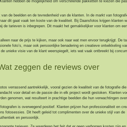
lanten hebben de mogelijkheid om verschillende pakketten te kiezen die pas
t van de beelden en de tevredenheid van de klanten. In de markt van fotografie
aar dit gaat vaak ten koste van de kwaliteit. Bij Daansfotos krijgen klanten 
bij de tarieven is inbegrepen. Dit maakt het gemakkelijker voor klanten om ee
t alleen naar de prijs te kijken, maar ook naar wat men ervoor terugkrijgt. De t
ionele foto’s, maar ook persoonlijke benadering en creatieve ontwikkeling va
t de unieke visie van de klant weerspiegelt, iets wat vaak ontbreekt bij concur
 Wat zeggen de reviews over
tos verrassend aantrekkelijk, vooral gezien de kwaliteit van de fotografie die 
dacht voor detail en de passie die in elk project wordt gestoken. Klanten vo
en genomen, wat resulteert in prachtige beelden die hun verwachtingen overt
ografen is overwegend positief. Klanten prijzen hun professionaliteit en creat
ns fotosessies. Dit heeft geleid tot complimenten over de unieke stijl van de
uthentiek en persoonlijk.
sparante tarieven. Ze waarderen het feit dat er geen verborgen kosten zijn en