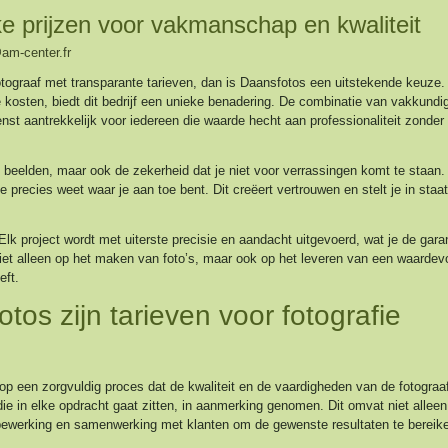
ke prijzen voor vakmanschap en kwaliteit
m-center.fr
otograaf met transparante tarieven, dan is Daansfotos een uitstekende keuze
ke kosten, biedt dit bedrijf een unieke benadering. De combinatie van vakkundi
nst aantrekkelijk voor iedereen die waarde hecht aan professionaliteit zonder 
ge beelden, maar ook de zekerheid dat je niet voor verrassingen komt te staan.
 je precies weet waar je aan toe bent. Dit creëert vertrouwen en stelt je in staa
lk project wordt met uiterste precisie en aandacht uitgevoerd, wat je de garan
niet alleen op het maken van foto’s, maar ook op het leveren van een waardevo
eft.
os zijn tarieven voor fotografie
op een zorgvuldig proces dat de kwaliteit en de vaardigheden van de fotograa
die in elke opdracht gaat zitten, in aanmerking genomen. Dit omvat niet alleen
 bewerking en samenwerking met klanten om de gewenste resultaten te bereik