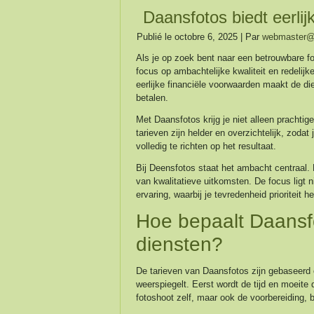
Daansfotos biedt eerlij
Publié le
octobre 6, 2025
|
Par
webmaster@a
Als je op zoek bent naar een betrouwbare f
focus op ambachtelijke kwaliteit en redelij
eerlijke financiële voorwaarden maakt de die
betalen.
Met Daansfotos krijg je niet alleen prachti
tarieven zijn helder en overzichtelijk, zodat
volledig te richten op het resultaat.
Bij Deensfotos staat het ambacht centraal. E
van kwalitatieve uitkomsten. De focus ligt 
ervaring, waarbij je tevredenheid prioriteit he
Hoe bepaalt Daansfot
diensten?
De tarieven van Daansfotos zijn gebaseerd 
weerspiegelt. Eerst wordt de tijd en moeite 
fotoshoot zelf, maar ook de voorbereiding,