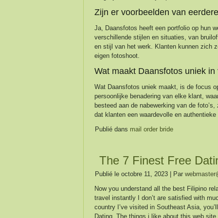
Zijn er voorbeelden van eerder
Ja, Daansfotos heeft een portfolio op hun w
verschillende stijlen en situaties, van bruil
en stijl van het werk. Klanten kunnen zich
eigen fotoshoot.
Wat maakt Daansfotos uniek in 
Wat Daansfotos uniek maakt, is de focus op 
persoonlijke benadering van elke klant, wa
besteed aan de nabewerking van de foto’s, z
dat klanten een waardevolle en authentieke 
Publié dans
mail order bride
The 7 Finest Free Dati
Publié le
octobre 11, 2023
|
Par
webmaster@
Now you understand all the best Filipino re
travel instantly I don’t are satisfied with m
country I’ve visited in Southeast Asia, you’
Dating. The things i like about this web site