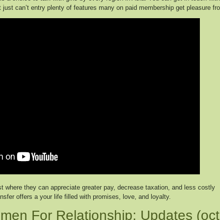
t just can’t entry plenty of features many on paid membership get pleasure fr
ust where they can appreciate greater pay, decrease taxation, and less costly
sfer offers a your life filled with promises, love, and loyalty.
men For Relationship: Updates (oct