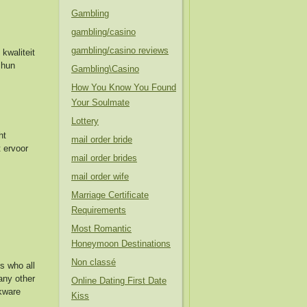
Gambling
gambling/casino
gambling/casino reviews
 kwaliteit
 hun
Gambling\Casino
How You Know You Found
Your Soulmate
Lottery
ht
mail order bride
t ervoor
mail order brides
mail order wife
Marriage Certificate
Requirements
Most Romantic
Honeymoon Destinations
Non classé
s who all
any other
Online Dating First Date
okware
Kiss