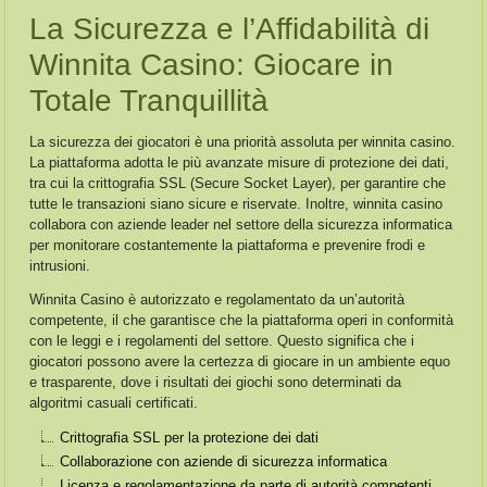
La Sicurezza e l’Affidabilità di
Winnita Casino: Giocare in
Totale Tranquillità
La sicurezza dei giocatori è una priorità assoluta per winnita casino.
La piattaforma adotta le più avanzate misure di protezione dei dati,
tra cui la crittografia SSL (Secure Socket Layer), per garantire che
tutte le transazioni siano sicure e riservate. Inoltre, winnita casino
collabora con aziende leader nel settore della sicurezza informatica
per monitorare costantemente la piattaforma e prevenire frodi e
intrusioni.
Winnita Casino è autorizzato e regolamentato da un’autorità
competente, il che garantisce che la piattaforma operi in conformità
con le leggi e i regolamenti del settore. Questo significa che i
giocatori possono avere la certezza di giocare in un ambiente equo
e trasparente, dove i risultati dei giochi sono determinati da
algoritmi casuali certificati.
Crittografia SSL per la protezione dei dati
Collaborazione con aziende di sicurezza informatica
Licenza e regolamentazione da parte di autorità competenti