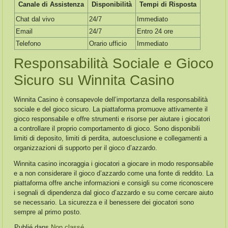
Canale di Assistenza
Disponibilità
Tempi di Risposta
Chat dal vivo
24/7
Immediato
Email
24/7
Entro 24 ore
Telefono
Orario ufficio
Immediato
Responsabilità Sociale e Gioco
Sicuro su Winnita Casino
Winnita Casino è consapevole dell’importanza della responsabilità
sociale e del gioco sicuro. La piattaforma promuove attivamente il
gioco responsabile e offre strumenti e risorse per aiutare i giocatori
a controllare il proprio comportamento di gioco. Sono disponibili
limiti di deposito, limiti di perdita, autoesclusione e collegamenti a
organizzazioni di supporto per il gioco d’azzardo.
Winnita casino incoraggia i giocatori a giocare in modo responsabile
e a non considerare il gioco d’azzardo come una fonte di reddito. La
piattaforma offre anche informazioni e consigli su come riconoscere
i segnali di dipendenza dal gioco d’azzardo e su come cercare aiuto
se necessario. La sicurezza e il benessere dei giocatori sono
sempre al primo posto.
Publié dans
Non classé