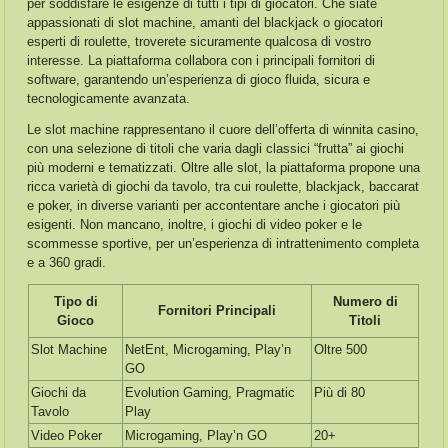
per soddisfare le esigenze di tutti i tipi di giocatori. Che siate
appassionati di slot machine, amanti del blackjack o giocatori
esperti di roulette, troverete sicuramente qualcosa di vostro
interesse. La piattaforma collabora con i principali fornitori di
software, garantendo un’esperienza di gioco fluida, sicura e
tecnologicamente avanzata.
Le slot machine rappresentano il cuore dell’offerta di winnita casino,
con una selezione di titoli che varia dagli classici “frutta” ai giochi
più moderni e tematizzati. Oltre alle slot, la piattaforma propone una
ricca varietà di giochi da tavolo, tra cui roulette, blackjack, baccarat
e poker, in diverse varianti per accontentare anche i giocatori più
esigenti. Non mancano, inoltre, i giochi di video poker e le
scommesse sportive, per un’esperienza di intrattenimento completa
e a 360 gradi.
Tipo di
Numero di
Fornitori Principali
Gioco
Titoli
Slot Machine
NetEnt, Microgaming, Play’n
Oltre 500
GO
Giochi da
Evolution Gaming, Pragmatic
Più di 80
Tavolo
Play
Video Poker
Microgaming, Play’n GO
20+