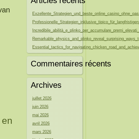
Articles récents
van
Exzellente_Strategien_und_beste_online_casino_ohne_oasi
Professionelle_Strategien_inklusive_tipico_für_langfristig
Incredibile_abilità_e_plinko_per_accumulare_premi_eleva
Remarkable_physics_and_plinko_reveal_surprising_ways_
Essential_tactics_for_navigating_chicken_road_and_achie
Commentaires récents
Archives
juillet 2026
juin 2026
mai 2026
 en
avril 2026
mars 2026