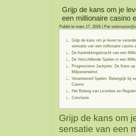
Grijp de kans om je le
een millionaire casino 
Publié le
mars 17, 2026
|
Par
webmaster@am
Grijp de kans om je leven te verand
sensatie van een millionaire casino 
De Aantrekkingskracht van een Milli
De Verschillende Spelen in een Milli
Progressieve Jackpots: De Kans op
Miljoenenwinst
Verantwoord Spelen: Belangrijk bij ee
Casino
Het Belang van Licenties en Reguler
Conclusie
Grijp de kans om j
sensatie van een mi