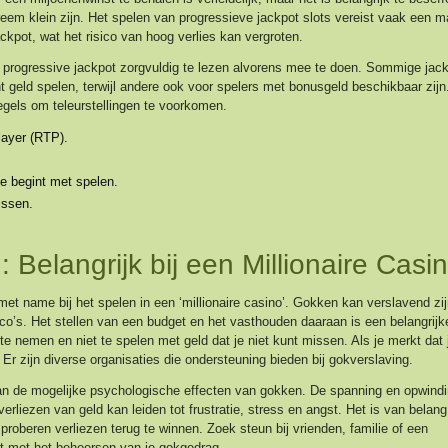
eem klein zijn. Het spelen van progressieve jackpot slots vereist vaak een 
kpot, wat het risico van hoog verlies kan vergroten.
 progressive jackpot zorgvuldig te lezen alvorens mee te doen. Sommige jack
t geld spelen, terwijl andere ook voor spelers met bonusgeld beschikbaar zijn.
egels om teleurstellingen te voorkomen.
layer (RTP).
je begint met spelen.
issen.
Belangrijk bij een Millionaire Casi
met name bij het spelen in een ‘millionaire casino’. Gokken kan verslavend zij
sico’s. Het stellen van een budget en het vasthouden daaraan is een belangrijk
te nemen en niet te spelen met geld dat je niet kunt missen. Als je merkt dat 
Er zijn diverse organisaties die ondersteuning bieden bij gokverslaving.
 van de mogelijke psychologische effecten van gokken. De spanning en opwind
rliezen van geld kan leiden tot frustratie, stress en angst. Het is van belan
proberen verliezen terug te winnen. Zoek steun bij vrienden, familie of een
bt met het beheersen van je gokgedrag.