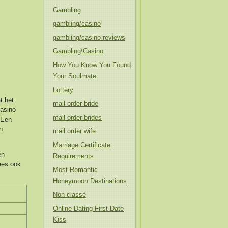
Gambling
gambling/casino
gambling/casino reviews
Gambling\Casino
How You Know You Found
Your Soulmate
Lottery
t het
mail order bride
casino
mail order brides
 Een
n
mail order wife
Marriage Certificate
en
Requirements
Lees ook
Most Romantic
Honeymoon Destinations
Non classé
Online Dating First Date
Kiss