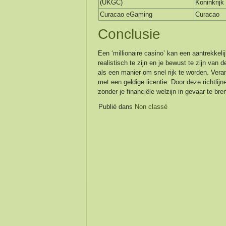
(UKGC)
Koninkrijk
Curacao eGaming
Curacao
Conclusie
Een ‘millionaire casino’ kan een aantrekkeli
realistisch te zijn en je bewust te zijn van
als een manier om snel rijk te worden. Vera
met een geldige licentie. Door deze richtli
zonder je financiële welzijn in gevaar te bre
Publié dans
Non classé