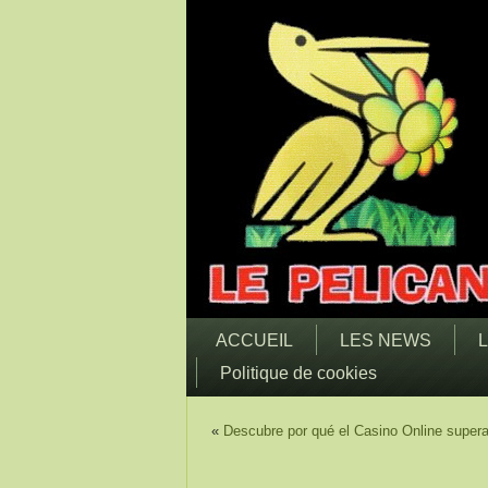
ACCUEIL
LES NEWS
Politique de cookies
«
Descubre por qué el Casino Online supera 