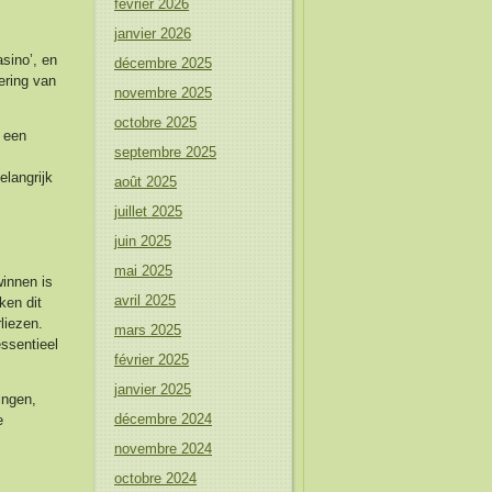
février 2026
janvier 2026
asino’, en
décembre 2025
ering van
novembre 2025
octobre 2025
t een
septembre 2025
elangrijk
août 2025
juillet 2025
juin 2025
mai 2025
winnen is
avril 2025
ken dit
liezen.
mars 2025
ssentieel
février 2025
janvier 2025
ingen,
décembre 2024
e
novembre 2024
octobre 2024