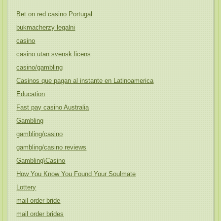
Bet on red casino Portugal
bukmacherzy legalni
casino
casino utan svensk licens
casino/gambling
Casinos que pagan al instante en Latinoamerica
Education
Fast pay casino Australia
Gambling
gambling/casino
gambling/casino reviews
Gambling\Casino
How You Know You Found Your Soulmate
Lottery
mail order bride
mail order brides