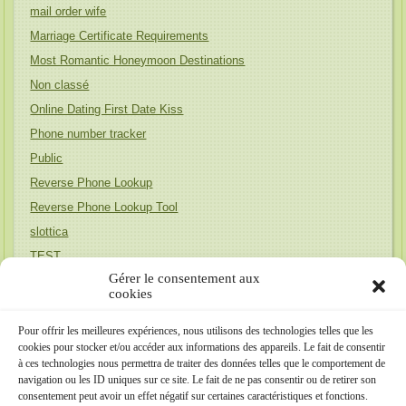
mail order wife
Marriage Certificate Requirements
Most Romantic Honeymoon Destinations
Non classé
Online Dating First Date Kiss
Phone number tracker
Public
Reverse Phone Lookup
Reverse Phone Lookup Tool
slottica
TEST
Gérer le consentement aux
Uncategorized
cookies
Unique Honeymoon Destinations
wife finder
Pour offrir les meilleures expériences, nous utilisons des technologies telles que les
cookies pour stocker et/ou accéder aux informations des appareils. Le fait de consentir
Релевантна до бренда (Австралія)
à ces technologies nous permettra de traiter des données telles que le comportement de
Релевантна до бренда (Португалія)
navigation ou les ID uniques sur ce site. Le fait de ne pas consentir ou de retirer son
consentement peut avoir un effet négatif sur certaines caractéristiques et fonctions.