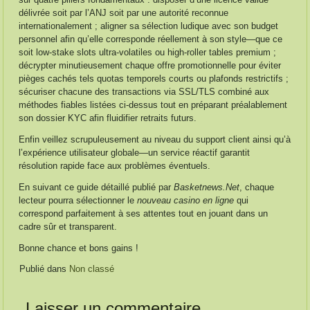
délivrée soit par l’ANJ soit par une autorité reconnue
internationalement ; aligner sa sélection ludique avec son budget
personnel afin qu’elle corresponde réellement à son style—que ce
soit low‑stake slots ultra‑volatiles ou high‑roller tables premium ;
décrypter minutieusement chaque offre promotionnelle pour éviter
pièges cachés tels quotas temporels courts ou plafonds restrictifs ;
sécuriser chacune des transactions via SSL/TLS combiné aux
méthodes fiables listées ci‑dessus tout en préparant préalablement
son dossier KYC afin fluidifier retraits futurs.
Enfin veillez scrupuleusement au niveau du support client ainsi qu’à
l’expérience utilisateur globale—un service réactif garantit
résolution rapide face aux problèmes éventuels.
En suivant ce guide détaillé publié par
Basketnews.Net
, chaque
lecteur pourra sélectionner le
nouveau casino en ligne
qui
correspond parfaitement à ses attentes tout en jouant dans un
cadre sûr et transparent.
Bonne chance et bons gains !
Publié dans
Non classé
Laisser un commentaire