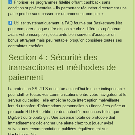
Prioriser les programmes fidélité offrant cashback sans
condition supplémentaire – ils permettent récupérer directement une
partie perdue sans passer par un processus complexe.
Utiliser systématiquement la FAQ fournie par Basketnews.Net
pour comparer chaque offre disponible chez différents opérateurs
avant votre inscription ; cela évite bien souvent d’accepter un
bonus attrayant mais peu rentable lorsqu’on considère toutes ses
contraintes cachées.
Section 4 : Sécurité des
transactions et méthodes de
paiement
La protection SSL/TLS constitue aujourd’hui le socle indispensable
pour chiffrer toutes vos communications entre votre navigateur et le
serveur du casino ; elle empêche toute interception malveillante
lors du transfert d’informations personnelles ou financières grâce au
protocole HTTPS certifié par des autorités reconnues telles que
DigiCert ou GlobalSign . Une absence totale ce protocole doit
immédiatement déclencher une alerte chez tout joueur avisé
suivant nos recommandations publiées régulièrement sur
Basketnews.Net .