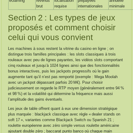
eGaming
revenus
localisation
prépayées
annuelle
brut
requise
internationales
minimale
Section 2 : Les types de jeux
proposés et comment choisir
celui qui vous convient
Les machines à sous restent la vitrine du casino en ligne ; on
distingue trois familles principales : les slots classiques à trois
rouleaux avec peu de lignes payantes, les vidéos slots comportant
cinq rouleaux et jusqu’à 1024 lignes ainsi que des fonctionnalités
bonus interactives, puis les jackpots progressifs où le gain
augmente tant qu’il n’est pas remporté (exemple : Mega Moolah
avec un jackpot dépassant parfois 20 M€). Pour choisir
judicieusement on regarde le RTP moyen (généralement entre 94 %
et 98 %) et la volatilité qui détermine la fréquence mais aussi
l’amplitude des gains éventuels.
Les jeux de table offrent quant à eux une dimension stratégique
plus marquée : blackjack classique avec règle « dealer stands on
soft 17 », variantes comme Blackjack Switch ou Spanish 21 ;
roulette européenne avec zéro simple versus roulette américaine
ajoutant double zéro ; baccarat punto banco où chaque main