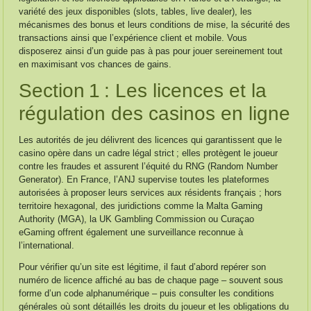
variété des jeux disponibles (slots, tables, live dealer), les
mécanismes des bonus et leurs conditions de mise, la sécurité des
transactions ainsi que l’expérience client et mobile. Vous
disposerez ainsi d’un guide pas à pas pour jouer sereinement tout
en maximisant vos chances de gains.
Section 1 : Les licences et la
régulation des casinos en ligne
Les autorités de jeu délivrent des licences qui garantissent que le
casino opère dans un cadre légal strict ; elles protègent le joueur
contre les fraudes et assurent l’équité du RNG (Random Number
Generator). En France, l’ANJ supervise toutes les plateformes
autorisées à proposer leurs services aux résidents français ; hors
territoire hexagonal, des juridictions comme la Malta Gaming
Authority (MGA), la UK Gambling Commission ou Curaçao
eGaming offrent également une surveillance reconnue à
l’international.
Pour vérifier qu’un site est légitime, il faut d’abord repérer son
numéro de licence affiché au bas de chaque page – souvent sous
forme d’un code alphanumérique – puis consulter les conditions
générales où sont détaillés les droits du joueur et les obligations du