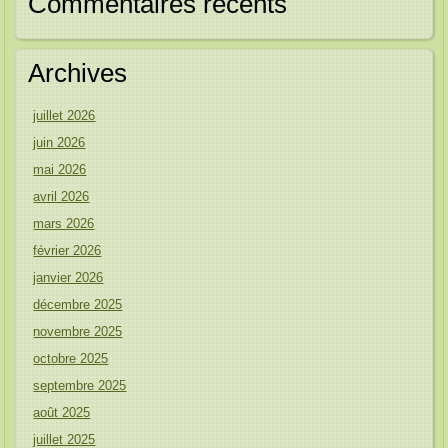
Commentaires récents
Archives
juillet 2026
juin 2026
mai 2026
avril 2026
mars 2026
février 2026
janvier 2026
décembre 2025
novembre 2025
octobre 2025
septembre 2025
août 2025
juillet 2025