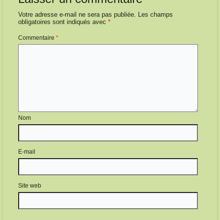
Votre adresse e-mail ne sera pas publiée.
Les champs
obligatoires sont indiqués avec
*
Commentaire
*
Nom
E-mail
Site web