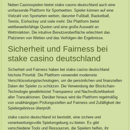
Neben Casinospielen bietet stake casino deutschland auch eine
umfassende Plattform für Sportwetten. Spieler können auf eine
Vielzahl von Sportarten wetten, darunter Fußball, Basketball,
Tennis, Eishockey und viele mehr. Die Plattform bietet
wettbewerbsfähige Quoten und eine große Auswahl an
Wettmärkten. Die intuitive Benutzeroberfläche erleichtert das
Platzieren von Wetten und das Verfolgen der Ergebnisse.
Sicherheit und Fairness bei
stake casino deutschland
Sicherheit und Fairness haben bei stake casino deutschland
höchste Priorität. Die Plattform verwendet modernste
Verschlüsselungstechnologien, um die persönlichen und finanziellen
Daten der Spieler zu schützen. Die Verwendung der Blockchain-
Technologie gewährleistet Transparenz und Nachvollziehbarkeit
aller Transaktionen. Darüber hinaus wird die Plattform regelmäßig
von unabhängigen Prüfungsstellen auf Fairness und Zufälligkeit der
Spielergebnisse überprüft.
stake casino deutschland ist bestrebt, eine sichere und
verantwortungsvolle Spielumgebung zu bieten. Es gibt
verschiedene Tools und Ressourcen, die Spielern helfen, ihr