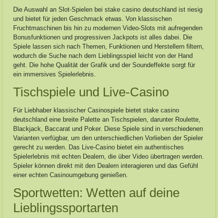
Die Auswahl an Slot-Spielen bei stake casino deutschland ist riesig
und bietet für jeden Geschmack etwas. Von klassischen
Fruchtmaschinen bis hin zu modernen Video-Slots mit aufregenden
Bonusfunktionen und progressiven Jackpots ist alles dabei. Die
Spiele lassen sich nach Themen, Funktionen und Herstellern filtern,
wodurch die Suche nach dem Lieblingsspiel leicht von der Hand
geht. Die hohe Qualität der Grafik und der Soundeffekte sorgt für
ein immersives Spielerlebnis.
Tischspiele und Live-Casino
Für Liebhaber klassischer Casinospiele bietet stake casino
deutschland eine breite Palette an Tischspielen, darunter Roulette,
Blackjack, Baccarat und Poker. Diese Spiele sind in verschiedenen
Varianten verfügbar, um den unterschiedlichen Vorlieben der Spieler
gerecht zu werden. Das Live-Casino bietet ein authentisches
Spielerlebnis mit echten Dealern, die über Video übertragen werden.
Spieler können direkt mit den Dealern interagieren und das Gefühl
einer echten Casinoumgebung genießen.
Sportwetten: Wetten auf deine
Lieblingssportarten