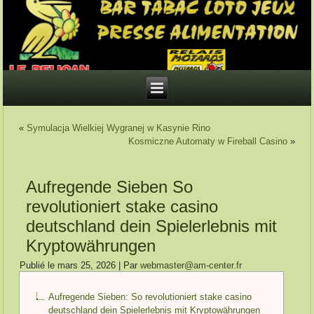
«
Symulacja Wielkiej Wygranej w Kasynie Rino
Kosmiczne Automaty w Fireball Casino
»
Aufregende Sieben So
revolutioniert stake casino
deutschland dein Spielerlebnis mit
Kryptowährungen
Publié le
mars 25, 2026
|
Par
webmaster@am-center.fr
Aufregende Sieben: So revolutioniert stake casino
deutschland dein Spielerlebnis mit Kryptowährungen