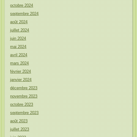
octobre 2024
septembre 2024
août 2024
juillet 2024
juin 2024
mai 2024
avril 2024
mars 2024
février 2024
janvier 2024
décembre 2023
novembre 2023
octobre 2023
septembre 2023
août 2023
juillet 2023