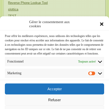
Reverse Phone Lookup Tool
slottica
TEST
Gérer le consentement aux
Uncategorized
cookies
Unique Honeymoon Destinations
wife finder
Pour offrir les meilleures expériences, nous utilisons des technologies telles que les
cookies pour stocker et/ou accéder aux informations des appareils. Le fait de consentir
Релевантна до бренда (Австралія)
à ces technologies nous permettra de traiter des données telles que le comportement de
Релевантна до бренда (Португалія)
navigation ou les ID uniques sur ce site. Le fait de ne pas consentir ou de retirer son
consentement peut avoir un effet négatif sur certaines caractéristiques et fonctions.
Méta
Fonctionnel
Toujours activé
Connexion
Marketing
Flux des publications
Flux des commentaires
Accepter
Site de WordPress-FR
Refuser
Contact Webmaster
|
Aldenté Informatique
|
Groupe AMCenter Ass