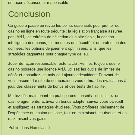
de façon sécurisée et responsable.
Conclusion
Ce guide a passé en revue les points essentiels pour profiter du
casino en ligne en toute sécurité : la législation française assurée
par l’ANJ, les critères de sélection d’un site fiable, la gestion
intelligente des bonus, les mesures de sécurité et de protection des
données, les options de paiement optimisées, ainsi que les
stratégies gagnantes pour chaque type de jeu.
Jouer de façon responsable reste la clé ; vérifiez toujours que le
casino possède une licence ANJ, utilisez les outils de limites de
dépôt et consultez les avis de Lajourneedesaidants.Fr avant de
vous inscrire. Le site de comparaison vous offrira des évaluations à
jour, des classements de bonus et des tests de fiabilité.
Mettez dès maintenant en pratique ces conseils : choisissez un
casino agrémenté, activez un bonus adapté, suivez votre bankroll
et appliquez les stratégies étudiées. Vous profiterez pleinement de
l’expérience du casino en ligne, tout en minimisant les risques et en
maximisant vos gains.
Publié dans
Non classé