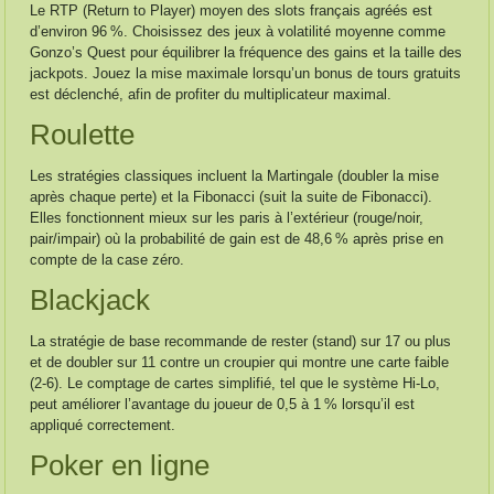
Le RTP (Return to Player) moyen des slots français agréés est
d’environ 96 %. Choisissez des jeux à volatilité moyenne comme
Gonzo’s Quest pour équilibrer la fréquence des gains et la taille des
jackpots. Jouez la mise maximale lorsqu’un bonus de tours gratuits
est déclenché, afin de profiter du multiplicateur maximal.
Roulette
Les stratégies classiques incluent la Martingale (doubler la mise
après chaque perte) et la Fibonacci (suit la suite de Fibonacci).
Elles fonctionnent mieux sur les paris à l’extérieur (rouge/noir,
pair/impair) où la probabilité de gain est de 48,6 % après prise en
compte de la case zéro.
Blackjack
La stratégie de base recommande de rester (stand) sur 17 ou plus
et de doubler sur 11 contre un croupier qui montre une carte faible
(2‑6). Le comptage de cartes simplifié, tel que le système Hi‑Lo,
peut améliorer l’avantage du joueur de 0,5 à 1 % lorsqu’il est
appliqué correctement.
Poker en ligne