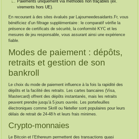
Paiements uniquement via méthodes non traçables (ex.
virements hors UE).
En recourant à des sites évalués par Lajourneedesaidants.Fr, vous
bénéficiez d’un filtrage supplémentaire : le comparatif vérifie la
présence de certificats de sécurité, la conformité KYC et les
mesures de jeu responsable, vous assurant ainsi une expérience
fiable.
Modes de paiement : dépôts,
retraits et gestion de son
bankroll
Le choix du mode de paiement influence à la fois la rapidité des
dépôts et la facilité des retraits. Les cartes bancaires (Visa,
Mastercard) offrent des dépôts instantanés, mais les retraits
peuvent prendre jusqu’à 5 jours ouvrés. Les portefeuilles
électroniques comme Skrill ou Neteller sont populaires pour leurs
délais de retrait de 24‑48 h et leurs frais minimes.
Crypto‑monnaies
Le Bitcoin et l’Ethereum permettent des transactions quasi