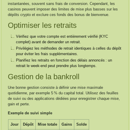
instantanées, souvent sans frais de conversion. Cependant, les
casinos peuvent imposer des limites de mise plus basses sur les
dépôts crypto et exclure ces fonds des bonus de bienvenue.
Optimiser les retraits
Vérifiez que votre compte est entièrement vérifié (KYC
complet) avant de demander un retrait.
Privilégiez les méthodes de retrait identiques à celles du dépôt
pour éviter les frais supplémentaires.
Planifiez les retraits en fonction des délais annoncés : un
retrait le week‑end peut prendre plus longtemps.
Gestion de la bankroll
Une bonne gestion consiste à définir une mise maximale
quotidienne, par exemple 5 % du capital total. Utilisez des feuilles
de suivi ou des applications dédiées pour enregistrer chaque mise,
gain et perte.
Exemple de suivi simple
Jour
Dépôt
Mise totale
Gains
Solde