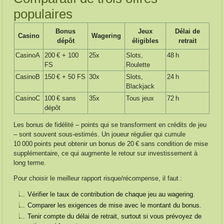
populaires
Bonus
Jeux
Délai de
Casino
Wagering
dépôt
éligibles
retrait
CasinoA
200 € + 100
25x
Slots,
48 h
FS
Roulette
CasinoB
150 € + 50 FS
30x
Slots,
24 h
Blackjack
CasinoC
100 € sans
35x
Tous jeux
72 h
dépôt
Les bonus de fidélité – points qui se transforment en crédits de jeu
– sont souvent sous‑estimés. Un joueur régulier qui cumule
10 000 points peut obtenir un bonus de 20 € sans condition de mise
supplémentaire, ce qui augmente le retour sur investissement à
long terme.
Pour choisir le meilleur rapport risque/récompense, il faut :
Vérifier le taux de contribution de chaque jeu au wagering.
Comparer les exigences de mise avec le montant du bonus.
Tenir compte du délai de retrait, surtout si vous prévoyez de