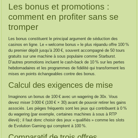
Les bonus et promotions :
comment en profiter sans se
tromper
Les bonus constituent le principal argument de séduction des
casinos en ligne. Le « welcome bonus » le plus répandu offre 100 %
du premier dépôt jusqu’à 200 €, souvent accompagné de 50 tours
gratuits sur une machine à sous populaire comme Starburst.
D’autres promotions incluent le cash‑back de 10 % sur les pertes
hebdomadaires et les programmes de fidélité qui transforment les
mises en points échangeables contre des bonus.
Calcul des exigences de mise
Imaginons un bonus de 100 € avec un wagering de 30x. Vous
devez miser 3 000 € (100 € × 30) avant de pouvoir retirer les gains
associés. Les pièges fréquents sont les jeux qui contribuent à 0 %
du wagering (par exemple, certaines machines à sous à RTP
élevé) ; il faut donc choisir des jeux « qualifiés » comme les slots
de Evolution Gaming qui comptent à 100 %.
Comparatif de trois offres