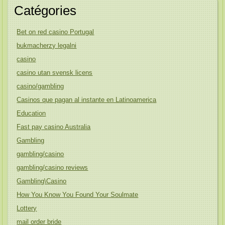
Catégories
Bet on red casino Portugal
bukmacherzy legalni
casino
casino utan svensk licens
casino/gambling
Casinos que pagan al instante en Latinoamerica
Education
Fast pay casino Australia
Gambling
gambling/casino
gambling/casino reviews
Gambling\Casino
How You Know You Found Your Soulmate
Lottery
mail order bride