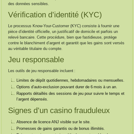
des données sensibles.
Vérification d’identité (KYC)
Le processus Know‑Your‑Customer (KYC) consiste à fournir une
pièce d’identité officielle, un justificatif de domicile et parfois un
relevé bancaire. Cette procédure, bien que fastidieuse, protège
contre le blanchiment d’argent et garantit que les gains sont versés
au véritable titulaire du compte.
Jeu responsable
Les outils de jeu responsable incluent :
Limites de dépôt quotidiennes, hebdomadaires ou mensuelles.
Options d’auto‑exclusion pouvant durer de 6 mois à un an.
Rapports détaillés des sessions de jeu pour suivre le temps et
l’argent dépensés.
Signes d’un casino frauduleux
Absence de licence ANJ visible sur le site.
Promesses de gains garantis ou de bonus illimités.