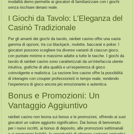
modalità demo permette ai giocatori di familiarizzare con i giochi
senza rischiare denaro reale.
I Giochi da Tavolo: L’Eleganza del
Casinò Tradizionale
Per gli amanti dei giochi da tavolo, rainbet casino offre una vasta
gamma di opzioni, tra cui blackjack, roulette, baccarat e poker. I
giocatori possono scegliere tra diverse varianti di ciascun gioco,
con puntate minime e massime adatte a tutte le tasche. I giochi da
tavolo di rainbet casino sono caratterizzati da un’interfaccia utente
intuitiva, grafiche di alta qualità e un’esperienza di gioco
coinvolgente e realistica. La sezione live casino offre la possibilità
di interagire con croupier professionisti in tempo reale, rendendo
l’esperienza di gioco ancora più emozionante e autentica.
Bonus e Promozioni: Un
Vantaggio Aggiuntivo
rainbet casino non lesina sui bonus e le promozioni, offrendo ai suoi
giocatori un valore aggiunto significativo. Dai bonus di benvenuto
per i nuovi iscritti, ai bonus di deposito, alle promozioni settimanali
e ai programmi fedeltà, le opportunità di ottenere vantaggi aggiuntivi