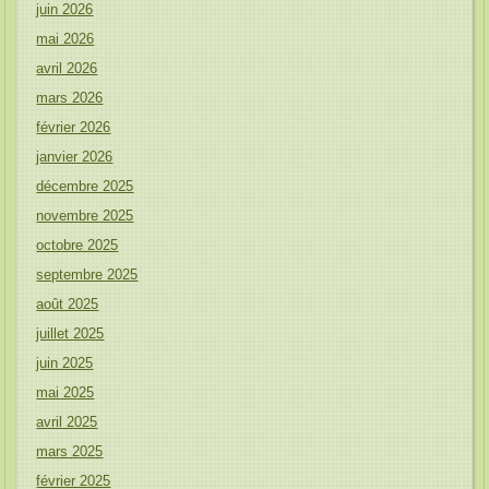
juin 2026
mai 2026
avril 2026
mars 2026
février 2026
janvier 2026
décembre 2025
novembre 2025
octobre 2025
septembre 2025
août 2025
juillet 2025
juin 2025
mai 2025
avril 2025
mars 2025
février 2025