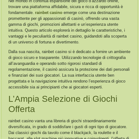
Nel mondo in continua espansione del gioco d’azzardo online,
trovare una piattaforma affidabile, sicura e ricca di opportunità è
fondamentale.
rainbet casino
emerge come una destinazione
promettente per gli appassionati di casinò, offrendo una vasta
gamma di giochi, promozioni allettanti e un’esperienza utente
intuitiva. Questo articolo esplorerà in dettaglio le caratteristiche, i
vantaggi e le peculiarità di rainbet casino, guidandoti alla scoperta
di un universo di fortuna e divertimento.
Dalla sua nascita, rainbet casino si è dedicato a fornire un ambiente
di gioco sicuro e trasparente. Utilizzando tecnologie di crittografia
all’avanguardia e operando sotto rigorosi standard di
regolamentazione, il casinò assicura la protezione dei dati personali
e finanziari dei suoi giocatori. La sua interfaccia utente ben
progettata e la navigazione intuitiva rendono l’esperienza di gioco
accessibile sia ai principianti che ai giocatori esperti.
L’Ampia Selezione di Giochi
Offerta
rainbet casino vanta una libreria di giochi straordinariamente
diversificata, in grado di soddisfare i gusti di ogni tipo di giocatore.
Dai classici giochi da tavolo come il blackjack, la roulette e il
baccarat, alle slot machine più innovative e coinvolgenti, l’offerta di