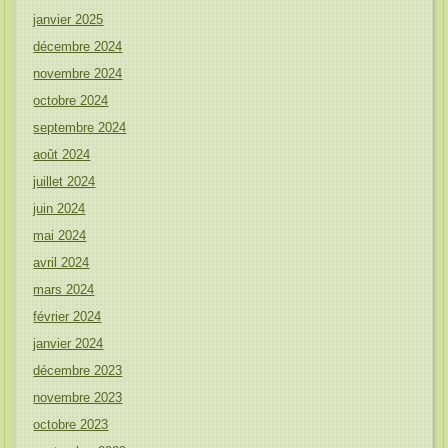
janvier 2025
décembre 2024
novembre 2024
octobre 2024
septembre 2024
août 2024
juillet 2024
juin 2024
mai 2024
avril 2024
mars 2024
février 2024
janvier 2024
décembre 2023
novembre 2023
octobre 2023