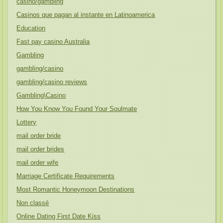
casino/gambling
Casinos que pagan al instante en Latinoamerica
Education
Fast pay casino Australia
Gambling
gambling/casino
gambling/casino reviews
Gambling\Casino
How You Know You Found Your Soulmate
Lottery
mail order bride
mail order brides
mail order wife
Marriage Certificate Requirements
Most Romantic Honeymoon Destinations
Non classé
Online Dating First Date Kiss