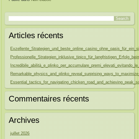
Articles récents
Exzellente_Strategien_und_beste_online_casino_ohne_oasis_für_ein_s
Professionelle_Strategien_inklusive_tipico_für_langfristigen_Erfolg_be
Incredibile_abilità_e_plinko_per_accumulare_premi_elevati_evitando
Remarkable_physics_and_plinko_reveal_surprising_ways_to_maximize
Essential_tactics_for_navigating_chicken_road_and_achieving_peak_sc
Commentaires récents
Archives
juillet 2026