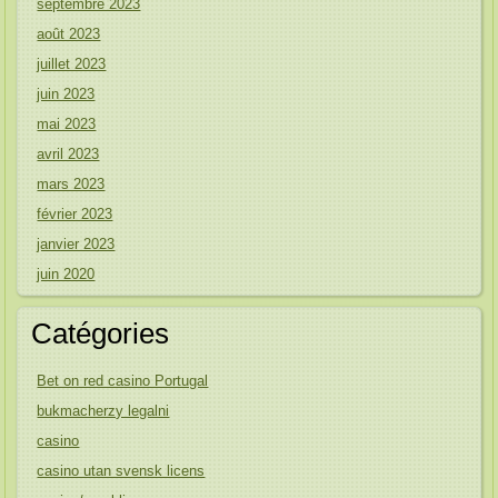
septembre 2023
août 2023
juillet 2023
juin 2023
mai 2023
avril 2023
mars 2023
février 2023
janvier 2023
juin 2020
Catégories
Bet on red casino Portugal
bukmacherzy legalni
casino
casino utan svensk licens