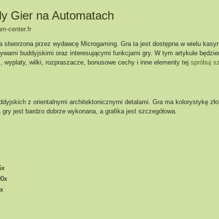
y Gier na Automatach
-center.fr
a stworzona przez wydawcę Microgaming. Gra ta jest dostępna w wielu kasy
otywami buddyjskimi oraz interesującymi funkcjami gry. W tym artykule będzi
 wyplaty, wilki, rozpraszacze, bonusowe cechy i inne elementy tej
spróbuj s
yjskich z orientalnymi architektonicznymi detalami. Gra ma kolorystykę złot
ja gry jest bardzo dobrze wykonana, a grafika jest szczegółowa.
5x
00x
5x