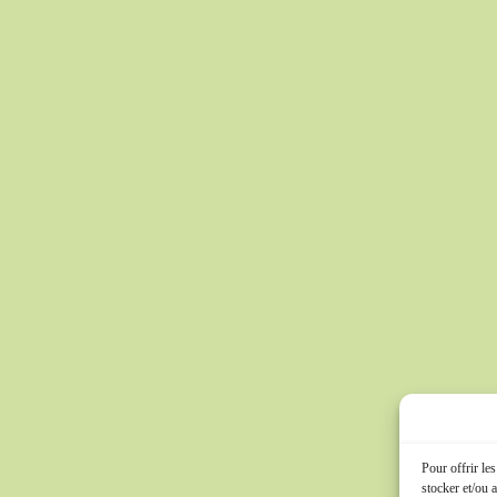
Pour offrir le
stocker et/ou 