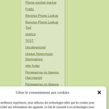
Phone number tracker
Public
Reverse Phone Lookup
Reverse Phone Lookup
Tool
slottica
TEST
Uncategorized
Unique Honeymoon
Destinations
wife finder
Релевантна до бренда
(Австралія)
Релевантна до бренда
(Португалія)
Gérer le consentement aux cookies
Méta
s meilleures expériences, nous utilisons des technologies telles que les cookies pour
accéder aux informations des appareils. Le fait de consentir à ces technologies nous