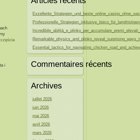
Articles récents
Exzellente_Strategien_und_beste_online_casino_ohne_oasi
Professionelle_Strategien_inklusive_tipico_für_langfristig
nach
Incredibile_abilità_e_plinko_per_accumulare_premi_eleva
emy
Remarkable_physics_and_plinko_reveal_surprising_ways_
zczęścia
Essential_tactics_for_navigating_chicken_road_and_achie
Commentaires récents
a i
Archives
juillet 2026
juin 2026
mai 2026
avril 2026
mars 2026