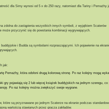
atność dla Simy wynosi od 5 x do 250 razy, natomiast dla Tariny i Pemażhy j
a zdolna do zastąpienia wszystkich innych symboli, z wyjątkiem Scaterów
nie może przyczynić się do powstania kombinacji wygrywających.
 buddyjskie i Budda są symbolami rozpraszającymi. Ich pojawienie na ekrani
grywających.
h jak:
rtę Pemażhy, która odsłoni drugą kolorową stronę. Po raz kolejny mogą wyk
i gry pojawiają się 2 lub więcej książek buddyjskich na jednym szeregu, co
pansję. Po raz kolejny można zwiększyć swoje wygrane.
w, które są przyznawane po jednym Scaterze na ekranie podczas standardow
ojoną wartością stawianych przez gracza zakładów.