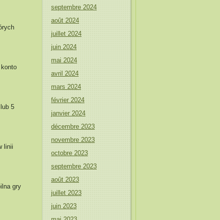
septembre 2024
août 2024
órych
juillet 2024
juin 2024
mai 2024
 konto
avril 2024
mars 2024
février 2024
lub 5
janvier 2024
décembre 2023
novembre 2023
linii
octobre 2023
septembre 2023
août 2023
ilna gry
juillet 2023
juin 2023
mai 2023