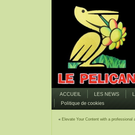
ACCUEIL
LES NEWS
Politique de cookies
«
Elevate Your Content with a professional 