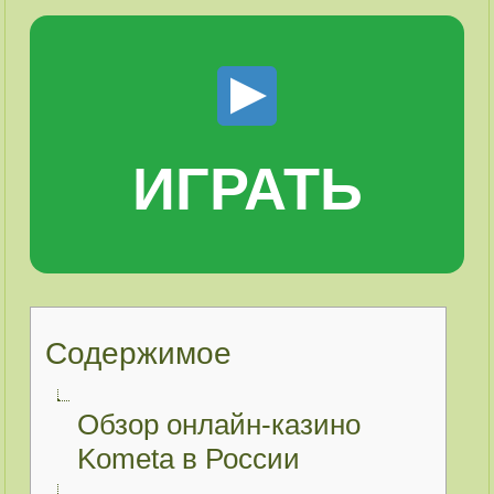
ИГРАТЬ
Содержимое
Обзор онлайн-казино
Kometa в России