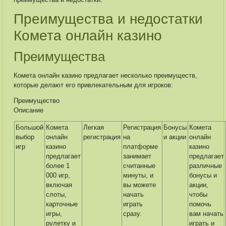
Преимущества и недостатки
Комета онлайн казино
Преимущества
Комета онлайн казино предлагает несколько преимуществ,
которые делают его привлекательным для игроков:
Преимущество
Описание
Большой
Комета
Легкая
Регистрация
Бонусы
Комета
выбор
онлайн
регистрация
на
и акции
онлайн
игр
казино
платформе
казино
предлагает
занимает
предлагает
более 1
считанные
различные
000 игр,
минуты, и
бонусы и
включая
вы можете
акции,
слоты,
начать
чтобы
карточные
играть
помочь
игры,
сразу.
вам начать
рулетку и
играть и