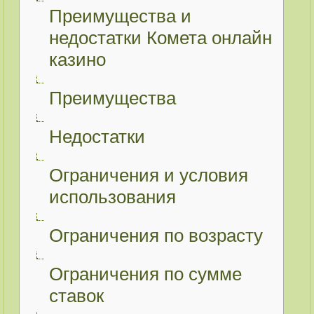
Преимущества и
недостатки Комета онлайн
казино
Преимущества
Недостатки
Ограничения и условия
использования
Ограничения по возрасту
Ограничения по сумме
ставок