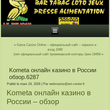
«
Gama Casino Online – официальный сайт – зеркало и
вход.1080
1win официальный сайт букмекерской конторы 1вин.19458
»
Kometa онлайн казино в России
обзор.6287
Publié le
mars 24, 2026
|
Par
webmaster@am-center.fr
Kometa онлайн казино в
России – обзор