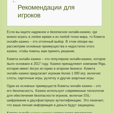
Рекомендации для
игроков
Если вы ищете надежное и безопасное онлайн-казино, где
можно играть в любое время и из любой точки мира, то Комета
онлайн казино – это отличный выбор. В этом обзоре мы
рассмотрим основные преимущества и недостатки этого
казино, чтобы помочь вам принять решение.
Комета онлайн казино – это популярное онлайн-казино, которое
было основано в 2017 году. Казино принадлежит компании Riga,
которая имеет богую историю в игорном бизнесе. Комета
онлайн казино предлагает игрокам более 1 000 игр, включая
слоты, карточные игры, рулетку и другие азартные игры.
Один из основных преимуществ Кометы онлайн казино – это
его безопасность. Казино использует современные технологии
для обеспечения безопасности игроков, включая SSL-
шифрование и двухфакторную аутентификацию. Это означает,
что ваша личная информация и деньги будут защищены.
Комета онлайн
казино комета
казино также предлагает