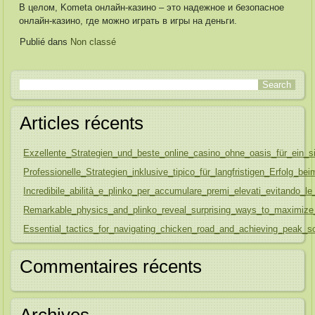
В целом, Kometa онлайн-казино – это надежное и безопасное
онлайн-казино, где можно играть в игры на деньги.
Publié dans
Non classé
Articles récents
Exzellente_Strategien_und_beste_online_casino_ohne_oasis_für_ein_s
Professionelle_Strategien_inklusive_tipico_für_langfristigen_Erfolg_be
Incredibile_abilità_e_plinko_per_accumulare_premi_elevati_evitando
Remarkable_physics_and_plinko_reveal_surprising_ways_to_maximize
Essential_tactics_for_navigating_chicken_road_and_achieving_peak_sc
Commentaires récents