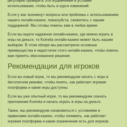
регулярно проверять эти ограничения и условия
использования, чтобы быть в курсе изменений.
Если у вас возникнут вопросы или проблемы с использованием
нашего онлайн-казино, пожалуйста, свяжитесь с нашим
поддержкой. Мы готовы помочь вам в любое время.
Если вы ищете надежное онлайн-казино, где можно играть в
игры на деньги, то Kometa онлайн-казино может быть вашим
выбором. В этом обзоре мы рассмотрели основные
преимущества и недостатки этого онлайн-казино, чтобы помочь
вам принять обоснованное решение.
Рекомендации для игроков
Если вы новый игрок, то мы рекомендуем начать с игры в
бесплатном режиме, чтобы понять, как работает игровая
платформа и какие игры доступны.
Если вы уже опытный игрок, то мы рекомендуем скачать
приложение Kometa и начать играть в игры на деньги.
Также, мы рекомендуем ознакомиться с условиями и
правилами онлайн-казино, чтобы понимать, как работает
игровая платформа и какие ограничения есть для игроков.