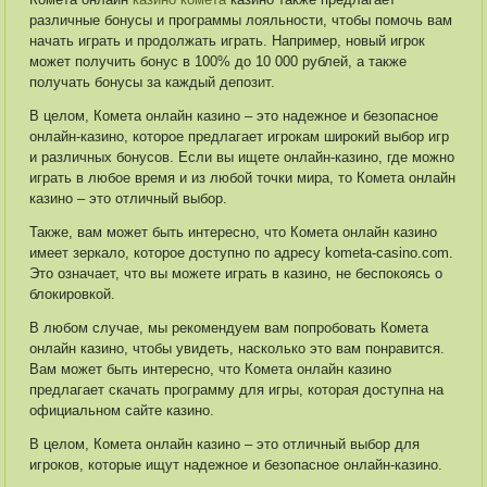
различные бонусы и программы лояльности, чтобы помочь вам
начать играть и продолжать играть. Например, новый игрок
может получить бонус в 100% до 10 000 рублей, а также
получать бонусы за каждый депозит.
В целом, Комета онлайн казино – это надежное и безопасное
онлайн-казино, которое предлагает игрокам широкий выбор игр
и различных бонусов. Если вы ищете онлайн-казино, где можно
играть в любое время и из любой точки мира, то Комета онлайн
казино – это отличный выбор.
Также, вам может быть интересно, что Комета онлайн казино
имеет зеркало, которое доступно по адресу kometa-casino.com.
Это означает, что вы можете играть в казино, не беспокоясь о
блокировкой.
В любом случае, мы рекомендуем вам попробовать Комета
онлайн казино, чтобы увидеть, насколько это вам понравится.
Вам может быть интересно, что Комета онлайн казино
предлагает скачать программу для игры, которая доступна на
официальном сайте казино.
В целом, Комета онлайн казино – это отличный выбор для
игроков, которые ищут надежное и безопасное онлайн-казино.