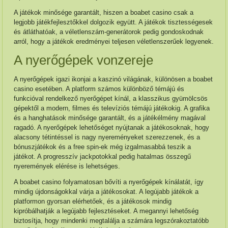
A játékok minősége garantált, hiszen a boabet casino csak a
legjobb játékfejlesztőkkel dolgozik együtt. A játékok tisztességesek
és átláthatóak, a véletlenszám-generátorok pedig gondoskodnak
arról, hogy a játékok eredményei teljesen véletlenszerűek legyenek.
A nyerőgépek vonzereje
A nyerőgépek igazi ikonjai a kaszinó világának, különösen a boabet
casino esetében. A platform számos különböző témájú és
funkcióval rendelkező nyerőgépet kínál, a klasszikus gyümölcsös
gépektől a modern, filmes és televíziós témájú játékokig. A grafika
és a hanghatások minősége garantált, és a játékélmény magával
ragadó. A nyerőgépek lehetőséget nyújtanak a játékosoknak, hogy
alacsony tétintéssel is nagy nyereményeket szerezzenek, és a
bónuszjátékok és a free spin-ek még izgalmasabbá teszik a
játékot. A progresszív jackpotokkal pedig hatalmas összegű
nyeremények elérése is lehetséges.
A boabet casino folyamatosan bővíti a nyerőgépek kínálatát, így
mindig újdonságokkal várja a játékosokat. A legújabb játékok a
platformon gyorsan elérhetőek, és a játékosok mindig
kipróbálhatják a legújabb fejlesztéseket. A megannyi lehetőség
biztosítja, hogy mindenki megtalálja a számára legszórakoztatóbb