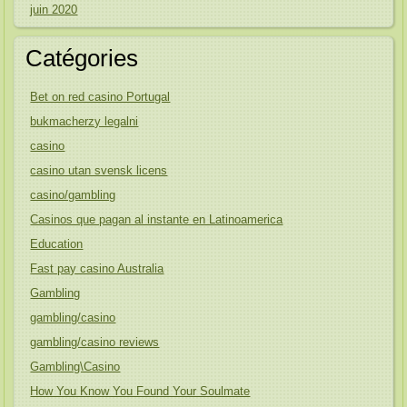
juin 2020
Catégories
Bet on red casino Portugal
bukmacherzy legalni
casino
casino utan svensk licens
casino/gambling
Casinos que pagan al instante en Latinoamerica
Education
Fast pay casino Australia
Gambling
gambling/casino
gambling/casino reviews
Gambling\Casino
How You Know You Found Your Soulmate