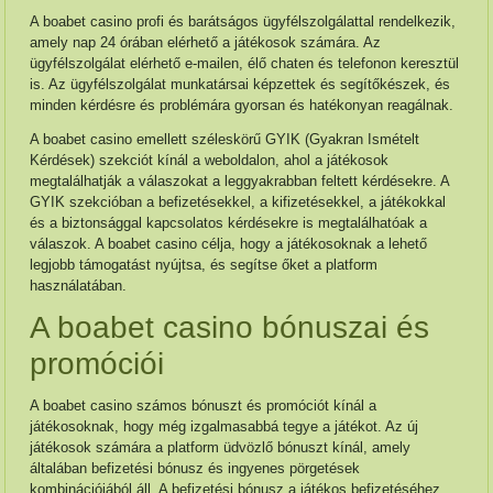
A boabet casino profi és barátságos ügyfélszolgálattal rendelkezik,
amely nap 24 órában elérhető a játékosok számára. Az
ügyfélszolgálat elérhető e-mailen, élő chaten és telefonon keresztül
is. Az ügyfélszolgálat munkatársai képzettek és segítőkészek, és
minden kérdésre és problémára gyorsan és hatékonyan reagálnak.
A boabet casino emellett széleskörű GYIK (Gyakran Ismételt
Kérdések) szekciót kínál a weboldalon, ahol a játékosok
megtalálhatják a válaszokat a leggyakrabban feltett kérdésekre. A
GYIK szekcióban a befizetésekkel, a kifizetésekkel, a játékokkal
és a biztonsággal kapcsolatos kérdésekre is megtalálhatóak a
válaszok. A boabet casino célja, hogy a játékosoknak a lehető
legjobb támogatást nyújtsa, és segítse őket a platform
használatában.
A boabet casino bónuszai és
promóciói
A boabet casino számos bónuszt és promóciót kínál a
játékosoknak, hogy még izgalmasabbá tegye a játékot. Az új
játékosok számára a platform üdvözlő bónuszt kínál, amely
általában befizetési bónusz és ingyenes pörgetések
kombinációjából áll. A befizetési bónusz a játékos befizetéséhez