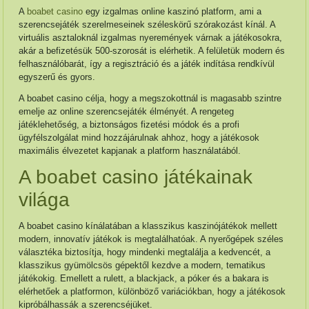
A
boabet casino
egy izgalmas online kaszinó platform, ami a
szerencsejáték szerelmeseinek széleskörű szórakozást kínál. A
virtuális asztaloknál izgalmas nyeremények várnak a játékosokra,
akár a befizetésük 500-szorosát is elérhetik. A felületük modern és
felhasználóbarát, így a regisztráció és a játék indítása rendkívül
egyszerű és gyors.
A boabet casino célja, hogy a megszokottnál is magasabb szintre
emelje az online szerencsejáték élményét. A rengeteg
játéklehetőség, a biztonságos fizetési módok és a profi
ügyfélszolgálat mind hozzájárulnak ahhoz, hogy a játékosok
maximális élvezetet kapjanak a platform használatából.
A boabet casino játékainak
világa
A boabet casino kínálatában a klasszikus kaszinójátékok mellett
modern, innovatív játékok is megtalálhatóak. A nyerőgépek széles
választéka biztosítja, hogy mindenki megtalálja a kedvencét, a
klasszikus gyümölcsös gépektől kezdve a modern, tematikus
játékokig. Emellett a rulett, a blackjack, a póker és a bakara is
elérhetőek a platformon, különböző variációkban, hogy a játékosok
kipróbálhassák a szerencséjüket.