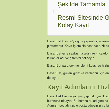
Şekilde Tamamla
Resmi Sitesinde G
Kolay Kayıt
BaşarıBet Casino’ya giriş yapmak için resmi
platformdur. Kayıt işleminin basit ve hızlı ol
BasarıBet giriş sayfasına gidin ve « Kaydol 
kullanıcı adı ve şifrenizi belirleyin.
BasarıBet para çekme işlemi kolay ve hızlı
BasarıBet, güvenliğiniz ve verileriniz için e
deneyin.
Kayıt Adımlarını Hız
BasariBet Casino’ya giriş yapmak için ilk a
butonuna tıklayın. Bu butona tıkladığınızda, b
Adınızı, soyadınızı, e-posta adresinizi ve bi