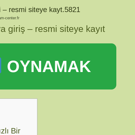
i – resmi siteye kayt.5821
-center.fr
 giriş – resmi siteye kayıt
OYNAMAK
zlı Bir