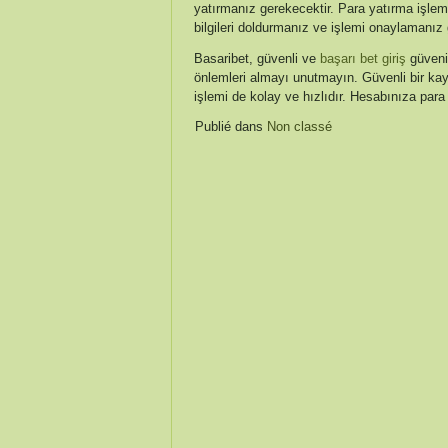
yatırmanız gerekecektir. Para yatırma işlemi 
bilgileri doldurmanız ve işlemi onaylamanız 
Basaribet, güvenli ve
başarı bet giriş
güvenil
önlemleri almayı unutmayın. Güvenli bir kay
işlemi de kolay ve hızlıdır. Hesabınıza para
Publié dans
Non classé