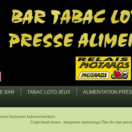
LE BAR
TABAC LOTO JEUX
ALIMENTATION PRE
nnymi bonusami bukmacherskimi
Стартовый бонус: введение промокода Пин Ап при реги