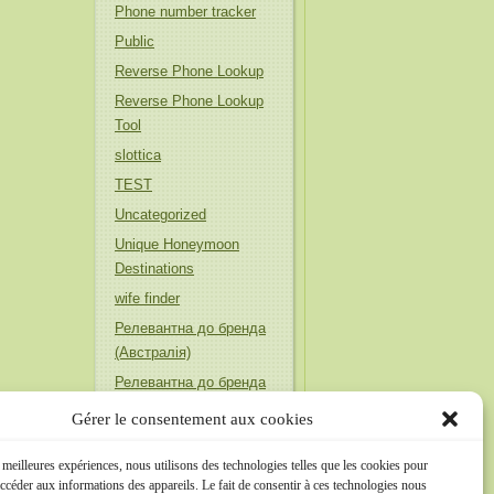
Phone number tracker
Public
Reverse Phone Lookup
Reverse Phone Lookup
Tool
slottica
TEST
Uncategorized
Unique Honeymoon
Destinations
wife finder
Релевантна до бренда
(Австралія)
Релевантна до бренда
(Португалія)
Gérer le consentement aux cookies
Méta
s meilleures expériences, nous utilisons des technologies telles que les cookies pour
accéder aux informations des appareils. Le fait de consentir à ces technologies nous