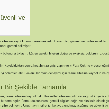
üvenli ve
 sitesine kaydolmanız gerekmektedir. BaşarıBet, güvenli ve profesyonel bir
ması garanti edilmiştir.
» butonuna tıklayın. Lütfen gerekli bilgileri doğru ve eksiksiz doldurun. E-post
dır. Kaydolduktan sonra hesabınıza giriş yapın ve « Para Çekme » seçeneğini 
n iyi önlemleri alır. Güvenli bir oyun deneyimi için resmi sitesine kaydolun ve o
lı Bir Şekilde Tamamla
dım, resmi sitesine kaydolmak. BasariBet sitesine gidin ve sağ üst köşede « 
ir form açılır. Formu doldururken, gerekli bilgileri doğru ve eksiksiz olarak gir
r şifre belirleyin. Unutmayın, şifrenizi kolayca unutmayacağınız ve güvenli bir 