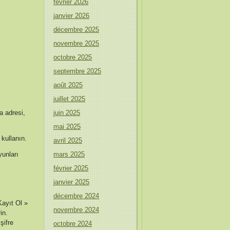
février 2026
janvier 2026
décembre 2025
novembre 2025
octobre 2025
septembre 2025
août 2025
juillet 2025
a adresi,
juin 2025
mai 2025
kullanın.
avril 2025
yunları
mars 2025
février 2025
janvier 2025
décembre 2024
Kayıt Ol »
novembre 2024
in.
şifre
octobre 2024