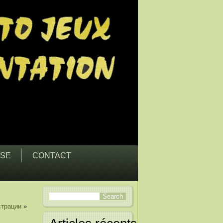
SSE
CONTACT
страции
»