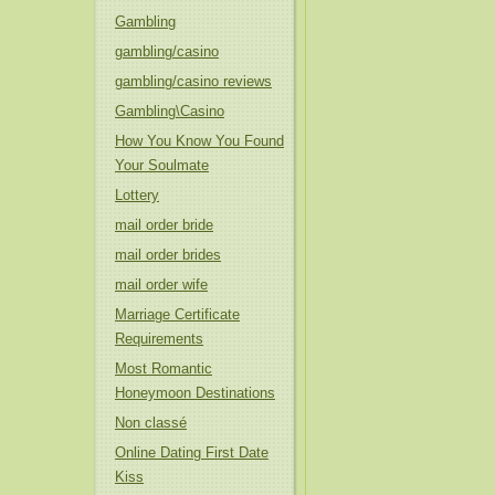
Gambling
gambling/casino
gambling/casino reviews
Gambling\Casino
How You Know You Found
Your Soulmate
Lottery
mail order bride
mail order brides
mail order wife
Marriage Certificate
Requirements
Most Romantic
Honeymoon Destinations
Non classé
Online Dating First Date
Kiss