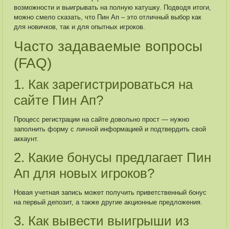
возможности и выигрывать на полную катушку. Подводя итоги,
можно смело сказать, что Пин Ап – это отличный выбор как
для новичков, так и для опытных игроков.
Часто задаваемые вопросы
(FAQ)
1. Как зарегистрироваться на
сайте Пин Ап?
Процесс регистрации на сайте довольно прост — нужно
заполнить форму с личной информацией и подтвердить свой
аккаунт.
2. Какие бонусы предлагает Пин
Ап для новых игроков?
Новая учетная запись может получить приветственный бонус
на первый депозит, а также другие акционные предложения.
3. Как вывести выигрыши из