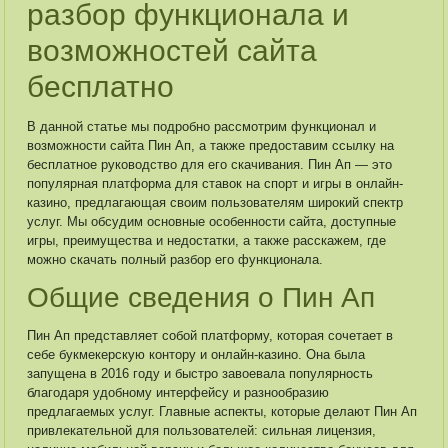
разбор функционала и
возможностей сайта
бесплатно
В данной статье мы подробно рассмотрим функционал и
возможности сайта Пин Ап, а также предоставим ссылку на
бесплатное руководство для его скачивания. Пин Ап — это
популярная платформа для ставок на спорт и игры в онлайн-
казино, предлагающая своим пользователям широкий спектр
услуг. Мы обсудим основные особенности сайта, доступные
игры, преимущества и недостатки, а также расскажем, где
можно скачать полный разбор его функционала.
Общие сведения о Пин Ап
Пин Ап представляет собой платформу, которая сочетает в
себе букмекерскую контору и онлайн-казино. Она была
запущена в 2016 году и быстро завоевала популярность
благодаря удобному интерфейсу и разнообразию
предлагаемых услуг. Главные аспекты, которые делают Пин Ап
привлекательной для пользователей: сильная лицензия,