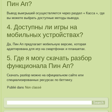
Пин Ап?
Вывод выигрышей осуществляется через раздел « Касса », где
вы можете выбрать доступные методы вывода.
4. Доступны ли игры на
мобильных устройствах?
Да, Пин Ап предлагает мобильную версию, которая
адаптирована для игр на смартфонах и планшетах.
5. Где я могу скачать разбор
функционала Пин Ап?
Скачать разбор можно на официальном сайте или
специализированных ресурсах по беттингу.
Publié dans
Non classé