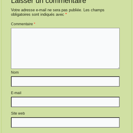
Laisser un commentaire
Votre adresse e-mail ne sera pas publiée.
Les champs
obligatoires sont indiqués avec
*
Commentaire
*
Nom
E-mail
Site web