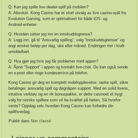
Q: Kan jeg spille live dealer‑spill på mobilen?
A: Absolutt. Kong Casino har et stort utvalg av live casino‑spill fra
Evolution Gaming, som er optimalisert for både iOS‑ og
Android‑enheter.
Q: Hvordan setter jeg inn en innskuddsgrense?
A: Logg inn, gå til “Ansvarlig spilling”, velg “Innskuddsgrenser” og
angi ønsket beløp per dag, uke eller måned. Endringen trer i kraft
umiddelbart.
Q: Hva gjør jeg hvis jeg får problemer med appen?
A: Åpne “Support” i appen og kontakt live‑chat. Du kan også sende
en e‑post eller ringe kundeservice på telefon.
Kong Casino gir deg en komplett mobilopplevelse: raske spill, sikre
betalinger, ansvarlig spill og døgnåpen support. Med en solid lisens,
intuitive verktøy og en rik bonuspakke, er dette casinoet et trygt
valg for norske spillere som vil ha kvalitet på farten. Så hvorfor
vente? Oppdag selv hvordan Kong Casino kan forbedre din
spillhverdag.
Publié dans
Non classé