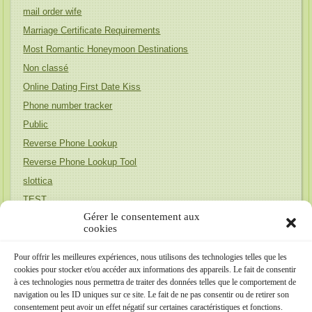
mail order wife
Marriage Certificate Requirements
Most Romantic Honeymoon Destinations
Non classé
Online Dating First Date Kiss
Phone number tracker
Public
Reverse Phone Lookup
Reverse Phone Lookup Tool
slottica
TEST
Gérer le consentement aux
Uncategorized
cookies
Unique Honeymoon Destinations
wife finder
Pour offrir les meilleures expériences, nous utilisons des technologies telles que les
cookies pour stocker et/ou accéder aux informations des appareils. Le fait de consentir
Релевантна до бренда (Австралія)
à ces technologies nous permettra de traiter des données telles que le comportement de
Релевантна до бренда (Португалія)
navigation ou les ID uniques sur ce site. Le fait de ne pas consentir ou de retirer son
consentement peut avoir un effet négatif sur certaines caractéristiques et fonctions.