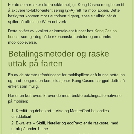
For de som ønsker ekstra sikkerhet, gir Kong Casino muligheten til
å aktivere to‑faktor‑autentisering (2FA) rett fra mobilappen. Dette
beskytter kontoen mot uautorisert tilgang, spesielt viktig når du
spiller på offentlige Wi‑Fi‑nettverk.
Dette nivået av kvalitet er konsekvent funnet hos
Kong Casino
bonus
, som gir deg både økonomiske fordeler og en sømløs
mobilopplevelse.
Betalingsmetoder og raske
uttak på farten
En av de største utfordringene for mobilspillere er å kunne sette inn
og ta ut penger uten komplikasjoner. Kong Casino har gjort dette så
enkelt som mulig.
Her er en kort oversikt over de mest brukte betalingsalternativene
på mobilen:
Kreditt‑ og debetkort – Visa og MasterCard behandles
umiddelbart.
E‑wallets – Skrill, Neteller og ecoPayz er de raskeste, med
uttak på under 1 time.