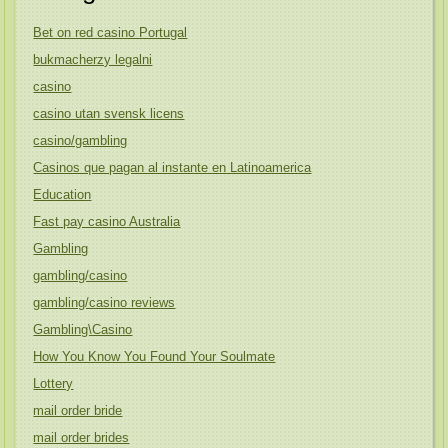
Bet on red casino Portugal
bukmacherzy legalni
casino
casino utan svensk licens
casino/gambling
Casinos que pagan al instante en Latinoamerica
Education
Fast pay casino Australia
Gambling
gambling/casino
gambling/casino reviews
Gambling\Casino
How You Know You Found Your Soulmate
Lottery
mail order bride
mail order brides