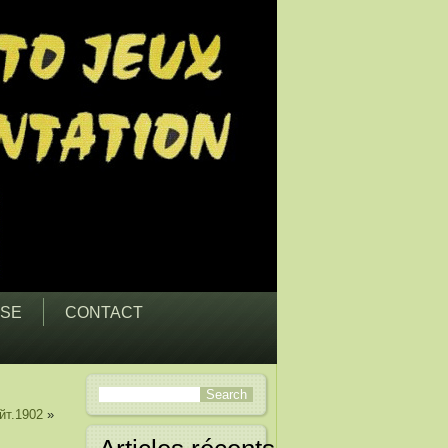
SSE
CONTACT
йт.1902
»