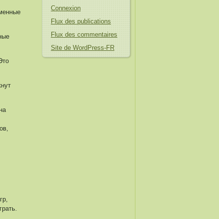
Connexion
еменные
Flux des publications
Flux des commentaires
ные
Site de WordPress-FR
Это
кнут
на
ов,
гр,
грать.