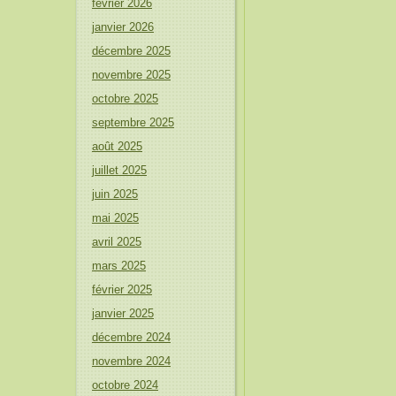
février 2026
janvier 2026
décembre 2025
novembre 2025
octobre 2025
septembre 2025
août 2025
juillet 2025
juin 2025
mai 2025
avril 2025
mars 2025
février 2025
janvier 2025
décembre 2024
novembre 2024
octobre 2024