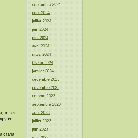
septembre 2024
août 2024
juillet 2024
juin 2024
mai 2024
avril 2024
mars 2024
février 2024
janvier 2024
décembre 2023
novembre 2023
octobre 2023
septembre 2023
août 2023
и, то
pin
 другие
juillet 2023
juin 2023
на стала
mai 2023