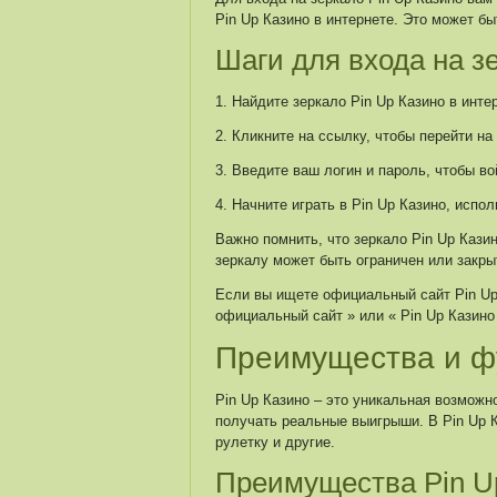
Pin Up Казино в интернете. Это может б
Шаги для входа на з
1. Найдите зеркало Pin Up Казино в инте
2. Кликните на ссылку, чтобы перейти на
3. Введите ваш логин и пароль, чтобы вой
4. Начните играть в Pin Up Казино, испо
Важно помнить, что зеркало Pin Up Кази
зеркалу может быть ограничен или закры
Если вы ищете официальный сайт Pin Up 
официальный сайт » или « Pin Up Казино 
Преимущества и фу
Pin Up Казино – это уникальная возможно
получать реальные выигрыши. В Pin Up К
рулетку и другие.
Преимущества Pin U