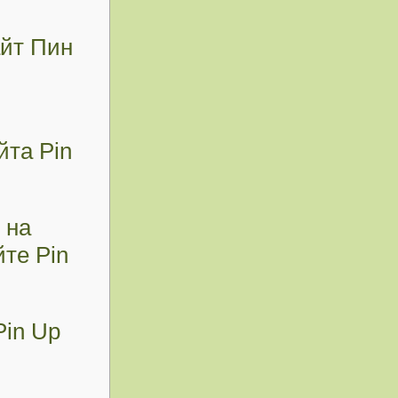
йт Пин
йта Pin
 на
те Pin
Pin Up