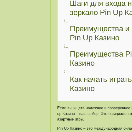
Шаги для входа н
зеркало Pin Up К
Преимущества и
Pin Up Казино
Преимущества Pi
Казино
Как начать играть
Казино
Если вы ищете надежное и проверенное 
up
Казино – ваш выбор. Это официальный 
азартные игры.
Pin Up Казино – это международная онла