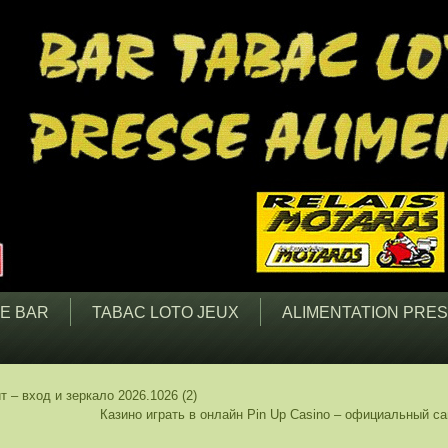
LE BAR
TABAC LOTO JEUX
ALIMENTATION PRE
 – вход и зеркало 2026.1026 (2)
Казино играть в онлайн Pin Up Casino – официальный са