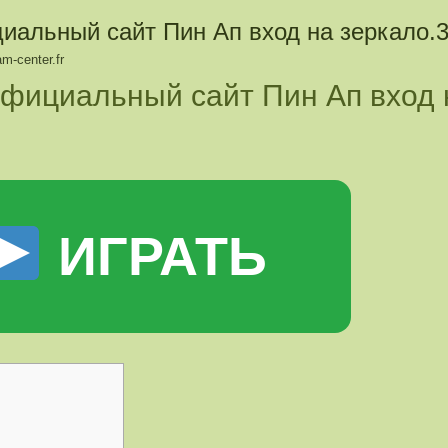
иальный сайт Пин Ап вход на зеркало.
-center.fr
Официальный сайт Пин Ап вход 
ИГРАТЬ