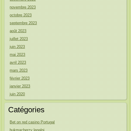
novembre 2023
octobre 2023
septembre 2023
août 2023
juillet 2023
juin 2023
mai 2023
avril 2023
mars 2023
février 2023
janvier 2023
juin 2020
Catégories
Bet on red casino Portugal
bukmacherzy legalni