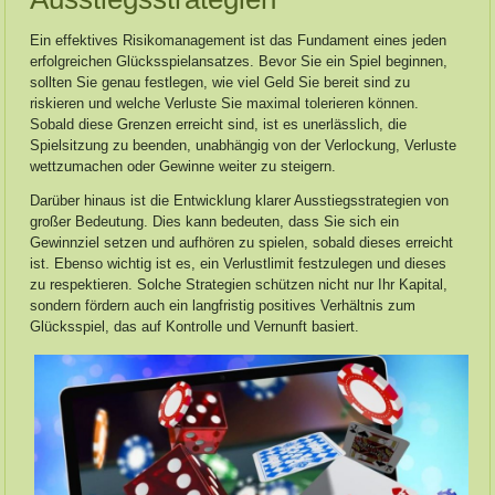
Ein effektives Risikomanagement ist das Fundament eines jeden
erfolgreichen Glücksspielansatzes. Bevor Sie ein Spiel beginnen,
sollten Sie genau festlegen, wie viel Geld Sie bereit sind zu
riskieren und welche Verluste Sie maximal tolerieren können.
Sobald diese Grenzen erreicht sind, ist es unerlässlich, die
Spielsitzung zu beenden, unabhängig von der Verlockung, Verluste
wettzumachen oder Gewinne weiter zu steigern.
Darüber hinaus ist die Entwicklung klarer Ausstiegsstrategien von
großer Bedeutung. Dies kann bedeuten, dass Sie sich ein
Gewinnziel setzen und aufhören zu spielen, sobald dieses erreicht
ist. Ebenso wichtig ist es, ein Verlustlimit festzulegen und dieses
zu respektieren. Solche Strategien schützen nicht nur Ihr Kapital,
sondern fördern auch ein langfristig positives Verhältnis zum
Glücksspiel, das auf Kontrolle und Vernunft basiert.