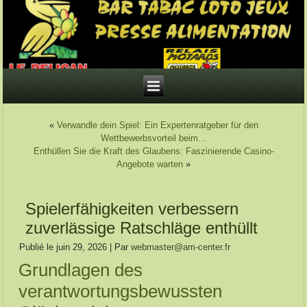
«
Verwandle dein Spiel: Ein Expertenratgeber für den
Wettbewerbsvorteil beim…
Enthüllen Sie die Kraft des Glaubens: Faszinierende Casino-
Angebote warten
»
Spielerfähigkeiten verbessern
zuverlässige Ratschläge enthüllt
Publié le
juin 29, 2026
|
Par
webmaster@am-center.fr
Grundlagen des
verantwortungsbewussten