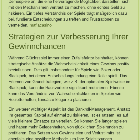
Demospiele an, die eine hervorragende Möglichkeit darstellen, sich
mit den Mechanismen vertraut zu machen, ohne echtes Geld zu
riskieren. Ein tiefes Verständnis der Spiele trägt maßgeblich dazu
bei, fundierte Entscheidungen zu treffen und Frustrationen zu
vermeiden.
mafiacasino
Strategien zur Verbesserung Ihrer
Gewinnchancen
Während Glücksspiel immer einen Zufallsfaktor beinhaltet, können
strategische Ansätze die Wahrscheinlichkeit eines Gewinns positiv
beeinflussen. Dies gilt insbesondere für Spiele wie Poker oder
Blackjack, bei denen Entscheidungsfindung eine Rolle spielt. Das
Erlernen von Grundstrategien, wie z.B. der optimalen Spielweise im
Blackjack, kann die Hausvorteile signifikant reduzieren. Ebenso
kann das Verständnis von Wahrscheinlichkeiten in Spielen wie
Roulette helfen, Einsätze klüger zu platzieren.
Ein weiterer wichtiger Aspekt ist das Bankroll-Management. Anstatt
Ihr gesamtes Kapital auf einmal zu riskieren, ist es ratsam, es auf
viele kleinere Einsätze zu verteilen. So können Sie länger spielen
und haben mehr Gelegenheiten, von glücklichen Spielrunden zu
profitieren. Das Setzen von Gewinnzielen und Verlustlimits ist
ebenfalls eine bewährte Methode, um Ihre Spielsitzungen