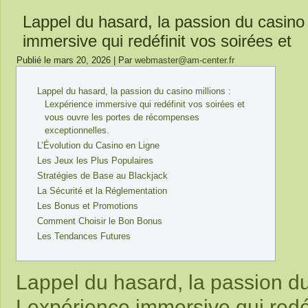
Lappel du hasard, la passion du casino
immersive qui redéfinit vos soirées et
Publié le
mars 20, 2026
|
Par
webmaster@am-center.fr
Lappel du hasard, la passion du casino millions :
Lexpérience immersive qui redéfinit vos soirées et
vous ouvre les portes de récompenses
exceptionnelles.
L’Évolution du Casino en Ligne
Les Jeux les Plus Populaires
Stratégies de Base au Blackjack
La Sécurité et la Réglementation
Les Bonus et Promotions
Comment Choisir le Bon Bonus
Les Tendances Futures
Lappel du hasard, la passion du
Lexpérience immersive qui redéf