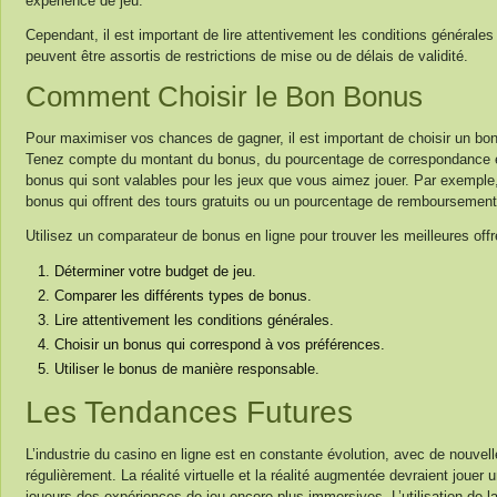
expérience de jeu.
Cependant, il est important de lire attentivement les conditions générale
peuvent être assortis de restrictions de mise ou de délais de validité.
Comment Choisir le Bon Bonus
Pour maximiser vos chances de gagner, il est important de choisir un bon
Tenez compte du montant du bonus, du pourcentage de correspondance 
bonus qui sont valables pour les jeux que vous aimez jouer. Par exempl
bonus qui offrent des tours gratuits ou un pourcentage de remboursement
Utilisez un comparateur de bonus en ligne pour trouver les meilleures offr
Déterminer votre budget de jeu.
Comparer les différents types de bonus.
Lire attentivement les conditions générales.
Choisir un bonus qui correspond à vos préférences.
Utiliser le bonus de manière responsable.
Les Tendances Futures
L’industrie du casino en ligne est en constante évolution, avec de nouve
régulièrement. La réalité virtuelle et la réalité augmentée devraient jouer 
joueurs des expériences de jeu encore plus immersives. L’utilisation de 