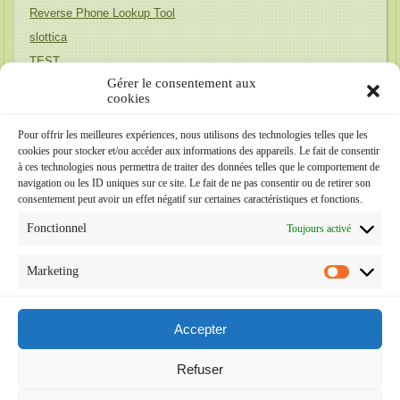
Reverse Phone Lookup Tool
slottica
TEST
Gérer le consentement aux
Uncategorized
cookies
Unique Honeymoon Destinations
wife finder
Pour offrir les meilleures expériences, nous utilisons des technologies telles que les
cookies pour stocker et/ou accéder aux informations des appareils. Le fait de consentir
Релевантна до бренда (Австралія)
à ces technologies nous permettra de traiter des données telles que le comportement de
Релевантна до бренда (Португалія)
navigation ou les ID uniques sur ce site. Le fait de ne pas consentir ou de retirer son
consentement peut avoir un effet négatif sur certaines caractéristiques et fonctions.
Méta
Fonctionnel
Toujours activé
Connexion
Marketing
Flux des publications
Flux des commentaires
Accepter
Site de WordPress-FR
Refuser
Contact Webmaster
|
Aldenté Informatique
|
Groupe AMCenter Ass