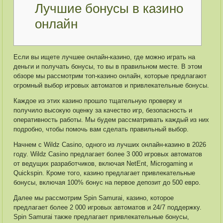
Лучшие бонусы в казино
онлайн
Если вы ищете лучшее онлайн-казино, где можно играть на
деньги и получать бонусы, то вы в правильном месте. В этом
обзоре мы рассмотрим топ-казино онлайн, которые предлагают
огромный выбор игровых автоматов и привлекательные бонусы.
Каждое из этих казино прошло тщательную проверку и
получило высокую оценку за качество игр, безопасность и
оперативность работы. Мы будем рассматривать каждый из них
подробно, чтобы помочь вам сделать правильный выбор.
Начнем с Wildz Casino, одного из лучших онлайн-казино в 2026
году. Wildz Casino предлагает более 3 000 игровых автоматов
от ведущих разработчиков, включая NetEnt, Microgaming и
Quickspin. Кроме того, казино предлагает привлекательные
бонусы, включая 100% бонус на первое депозит до 500 евро.
Далее мы рассмотрим Spin Samurai, казино, которое
предлагает более 2 000 игровых автоматов и 24/7 поддержку.
Spin Samurai также предлагает привлекательные бонусы,