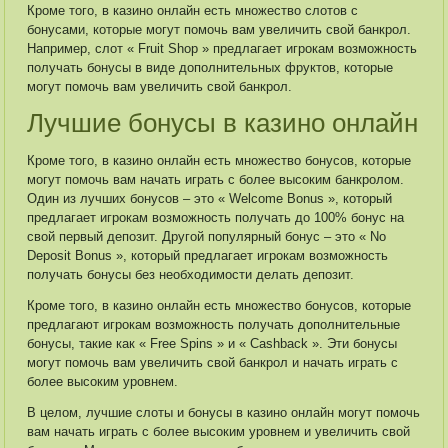
Кроме того, в казино онлайн есть множество слотов с
бонусами, которые могут помочь вам увеличить свой банкрол.
Например, слот « Fruit Shop » предлагает игрокам возможность
получать бонусы в виде дополнительных фруктов, которые
могут помочь вам увеличить свой банкрол.
Лучшие бонусы в казино онлайн
Кроме того, в казино онлайн есть множество бонусов, которые
могут помочь вам начать играть с более высоким банкролом.
Один из лучших бонусов – это « Welcome Bonus », который
предлагает игрокам возможность получать до 100% бонус на
свой первый депозит. Другой популярный бонус – это « No
Deposit Bonus », который предлагает игрокам возможность
получать бонусы без необходимости делать депозит.
Кроме того, в казино онлайн есть множество бонусов, которые
предлагают игрокам возможность получать дополнительные
бонусы, такие как « Free Spins » и « Cashback ». Эти бонусы
могут помочь вам увеличить свой банкрол и начать играть с
более высоким уровнем.
В целом, лучшие слоты и бонусы в казино онлайн могут помочь
вам начать играть с более высоким уровнем и увеличить свой