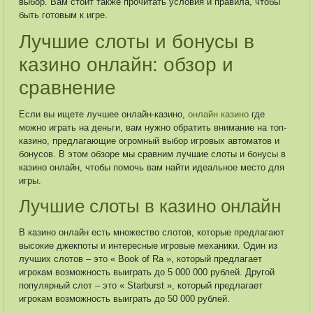
выбор. Вам стоит также прочитать условия и правила, чтобы
быть готовым к игре.
Лучшие слоты и бонусы в
казино онлайн: обзор и
сравнение
Если вы ищете лучшее онлайн-казино,
онлайн казино
где
можно играть на деньги, вам нужно обратить внимание на топ-
казино, предлагающие огромный выбор игровых автоматов и
бонусов. В этом обзоре мы сравним лучшие слоты и бонусы в
казино онлайн, чтобы помочь вам найти идеальное место для
игры.
Лучшие слоты в казино онлайн
В казино онлайн есть множество слотов, которые предлагают
высокие джекпоты и интересные игровые механики. Один из
лучших слотов – это « Book of Ra », который предлагает
игрокам возможность выиграть до 5 000 000 рублей. Другой
популярный слот – это « Starburst », который предлагает
игрокам возможность выиграть до 50 000 рублей.