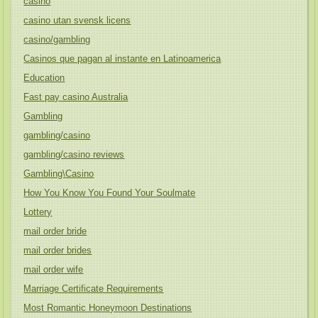
casino
casino utan svensk licens
casino/gambling
Casinos que pagan al instante en Latinoamerica
Education
Fast pay casino Australia
Gambling
gambling/casino
gambling/casino reviews
Gambling\Casino
How You Know You Found Your Soulmate
Lottery
mail order bride
mail order brides
mail order wife
Marriage Certificate Requirements
Most Romantic Honeymoon Destinations