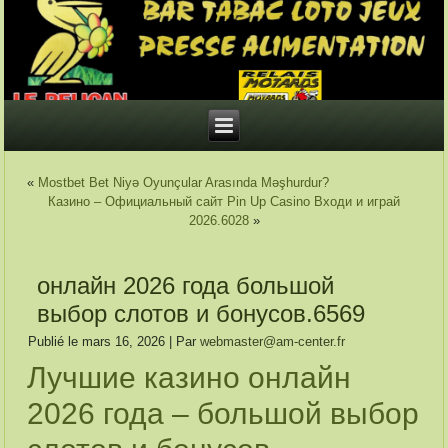
«
Mostbet Bet Niyə Oyunçular Arasında Məşhurdur?
Казино – Официальный сайт Pin Up Casino Входи и играй
2026.6028
»
онлайн 2026 года большой
выбор слотов и бонусов.6569
Publié le
mars 16, 2026
|
Par
webmaster@am-center.fr
Лучшие казино онлайн
2026 года – большой выбор