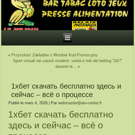
«
Przyszłość Zakładów z Mostbet Kod Promocyjny
Sport virtuali nei casinò moderni: verità e miti del betting “24/7”
durante le…
»
1хбет скачать бесплатно здесь и
сейчас – всё о процессе
Publié le
mars 4, 2026
|
Par
webmaster@am-center.fr
1хбет скачать бесплатно
здесь и сейчас – всё о