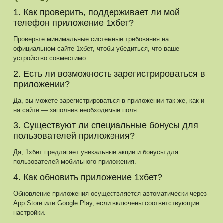
1. Как проверить, поддерживает ли мой
телефон приложение 1хбет?
Проверьте минимальные системные требования на
официальном сайте 1хбет, чтобы убедиться, что ваше
устройство совместимо.
2. Есть ли возможность зарегистрироваться в
приложении?
Да, вы можете зарегистрироваться в приложении так же, как и
на сайте — заполнив необходимые поля.
3. Существуют ли специальные бонусы для
пользователей приложения?
Да, 1хбет предлагает уникальные акции и бонусы для
пользователей мобильного приложения.
4. Как обновить приложение 1хбет?
Обновление приложения осуществляется автоматически через
App Store или Google Play, если включены соответствующие
настройки.