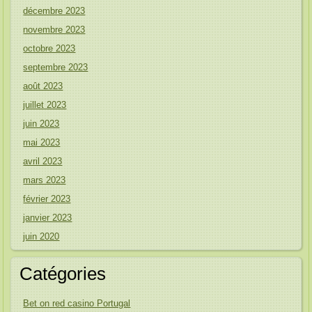
décembre 2023
novembre 2023
octobre 2023
septembre 2023
août 2023
juillet 2023
juin 2023
mai 2023
avril 2023
mars 2023
février 2023
janvier 2023
juin 2020
Catégories
Bet on red casino Portugal