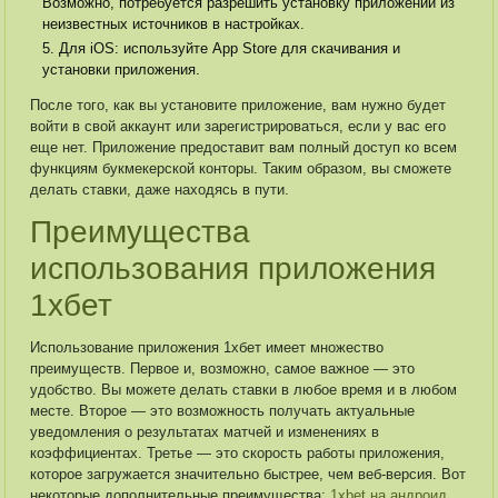
Возможно, потребуется разрешить установку приложений из
неизвестных источников в настройках.
Для iOS: используйте App Store для скачивания и
установки приложения.
После того, как вы установите приложение, вам нужно будет
войти в свой аккаунт или зарегистрироваться, если у вас его
еще нет. Приложение предоставит вам полный доступ ко всем
функциям букмекерской конторы. Таким образом, вы сможете
делать ставки, даже находясь в пути.
Преимущества
использования приложения
1хбет
Использование приложения 1хбет имеет множество
преимуществ. Первое и, возможно, самое важное — это
удобство. Вы можете делать ставки в любое время и в любом
месте. Второе — это возможность получать актуальные
уведомления о результатах матчей и изменениях в
коэффициентах. Третье — это скорость работы приложения,
которое загружается значительно быстрее, чем веб-версия. Вот
некоторые дополнительные преимущества:
1xbet на андроид