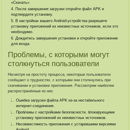
«Скачать».
После завершения загрузки откройте файл APK и
подтвердите установку.
В настройках вашего Android-устройства разрешите
установку приложений из неизвестных источников, если это
необходимо.
Дождитесь завершения установки и откройте приложение
для входа.
Проблемы, с которыми могут
столкнуться пользователи
Несмотря на простоту процесса, некоторые пользователи
сообщают о трудностях, с которыми они столкнулись при
скачивании и установке приложения. Рассмотрим наиболее
распространённые из них:
Ошибка загрузки файла APK из-за нестабильного
интернет-соединения.
Проблемы с настройками безопасности, блокирующими
установку приложений из неизвестных источников.
Несовместимость приложения с устаревшими версиями
Android.