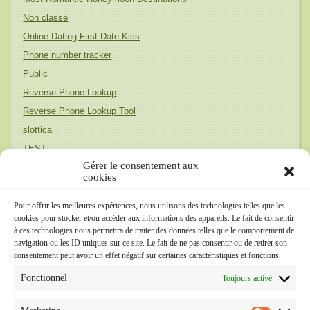
Non classé
Online Dating First Date Kiss
Phone number tracker
Public
Reverse Phone Lookup
Reverse Phone Lookup Tool
slottica
TEST
Gérer le consentement aux
Uncategorized
cookies
Unique Honeymoon Destinations
wife finder
Pour offrir les meilleures expériences, nous utilisons des technologies telles que les
cookies pour stocker et/ou accéder aux informations des appareils. Le fait de consentir
Релевантна до бренда (Австралія)
à ces technologies nous permettra de traiter des données telles que le comportement de
Релевантна до бренда (Португалія)
navigation ou les ID uniques sur ce site. Le fait de ne pas consentir ou de retirer son
consentement peut avoir un effet négatif sur certaines caractéristiques et fonctions.
Méta
Fonctionnel
Toujours activé
Connexion