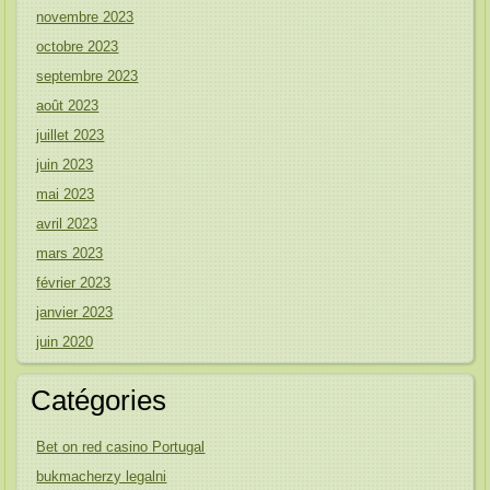
novembre 2023
octobre 2023
septembre 2023
août 2023
juillet 2023
juin 2023
mai 2023
avril 2023
mars 2023
février 2023
janvier 2023
juin 2020
Catégories
Bet on red casino Portugal
bukmacherzy legalni