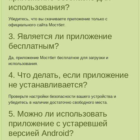
использования?
Убедитесь, что вы скачиваете приложение только с
официального сайта Мостбет.
3. Является ли приложение
бесплатным?
Да, приложение Мостбет бесплатное для загрузки и
использования.
4. Что делать, если приложение
не устанавливается?
Проверьте настройки безопасности вашего устройства и
убедитесь в наличии достаточно свободного места.
5. Можно ли использовать
приложение с устаревшей
версией Android?