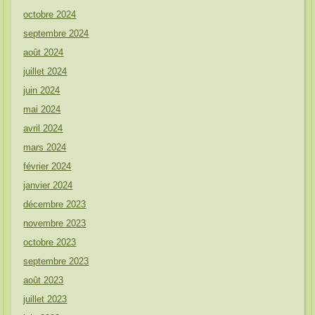
octobre 2024
septembre 2024
août 2024
juillet 2024
juin 2024
mai 2024
avril 2024
mars 2024
février 2024
janvier 2024
décembre 2023
novembre 2023
octobre 2023
septembre 2023
août 2023
juillet 2023