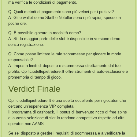
ma verifica le condizioni di pagamento.
Q: Quali metodi di pagamento sono più veloci per i prelievi?
A: Gli e‑wallet come Skrill e Neteller sono i più rapidi, spesso in
poche ore.
Q: È possibile giocare in modalità demo?
A: Sì, la maggior parte delle slot è disponibile in versione demo
senza registrazione.
Q: Come posso limitare le mie scommesse per giocare in modo
responsabile?
A: Imposta limiti di deposito e scommessa direttamente dal tuo
profilo. Opificiodellepietredure.It offre strumenti di auto‑esclusione e
promemoria di tempo di gioco.
Verdict Finale
Opificiodellepietredure.It è una scelta eccellente per i giocatori che
cercano un’esperienza VIP completa.
Il programma di cashback, il bonus di benvenuto ricco di free spins
e la vasta selezione di slot lo rendono competitivo rispetto ad altri
operatori non AAMS.
Se sei disposto a gestire i requisiti di scommessa e a verificare la