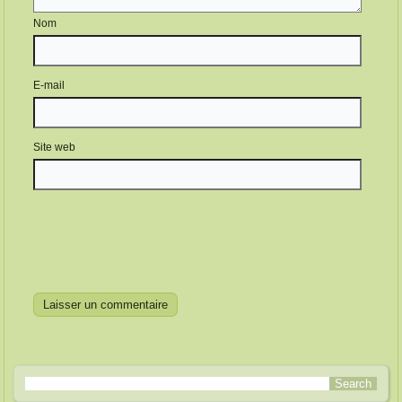
Nom
E-mail
Site web