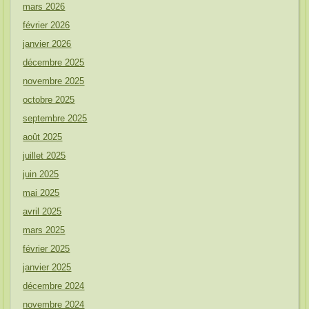
mars 2026
février 2026
janvier 2026
décembre 2025
novembre 2025
octobre 2025
septembre 2025
août 2025
juillet 2025
juin 2025
mai 2025
avril 2025
mars 2025
février 2025
janvier 2025
décembre 2024
novembre 2024