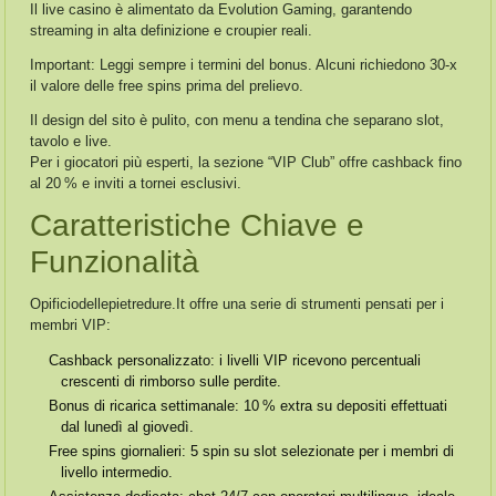
Il live casino è alimentato da Evolution Gaming, garantendo
streaming in alta definizione e croupier reali.
Important: Leggi sempre i termini del bonus. Alcuni richiedono 30‑x
il valore delle free spins prima del prelievo.
Il design del sito è pulito, con menu a tendina che separano slot,
tavolo e live.
Per i giocatori più esperti, la sezione “VIP Club” offre cashback fino
al 20 % e inviti a tornei esclusivi.
Caratteristiche Chiave e
Funzionalità
Opificiodellepietredure.It offre una serie di strumenti pensati per i
membri VIP:
Cashback personalizzato: i livelli VIP ricevono percentuali
crescenti di rimborso sulle perdite.
Bonus di ricarica settimanale: 10 % extra su depositi effettuati
dal lunedì al giovedì.
Free spins giornalieri: 5 spin su slot selezionate per i membri di
livello intermedio.