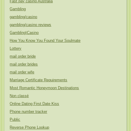
Fast pay casino Australia
Gambling
gambling/casino
gambling/casino reviews
Gambling\Casino
How You Know You Found Your Soulmate
Lottery
mail order bride
mail order brides
mail order wife
Marriage Certificate Requirements
Most Romantic Honeymoon Destinations
Non classé
Online Dating First Date Kiss
Phone number tracker
Public
Reverse Phone Lookup