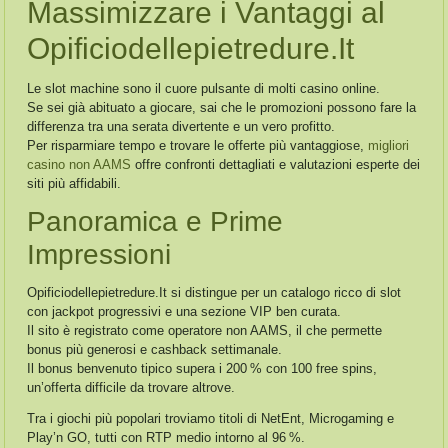
Massimizzare i Vantaggi al
Opificiodellepietredure.It
Le slot machine sono il cuore pulsante di molti casino online.
Se sei già abituato a giocare, sai che le promozioni possono fare la
differenza tra una serata divertente e un vero profitto.
Per risparmiare tempo e trovare le offerte più vantaggiose,
migliori
casino non AAMS
offre confronti dettagliati e valutazioni esperte dei
siti più affidabili.
Panoramica e Prime
Impressioni
Opificiodellepietredure.It si distingue per un catalogo ricco di slot
con jackpot progressivi e una sezione VIP ben curata.
Il sito è registrato come operatore non AAMS, il che permette
bonus più generosi e cashback settimanale.
Il bonus benvenuto tipico supera i 200 % con 100 free spins,
un’offerta difficile da trovare altrove.
Tra i giochi più popolari troviamo titoli di NetEnt, Microgaming e
Play’n GO, tutti con RTP medio intorno al 96 %.