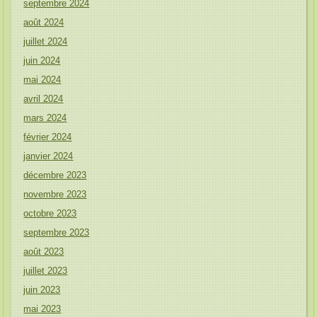
septembre 2024
août 2024
juillet 2024
juin 2024
mai 2024
avril 2024
mars 2024
février 2024
janvier 2024
décembre 2023
novembre 2023
octobre 2023
septembre 2023
août 2023
juillet 2023
juin 2023
mai 2023