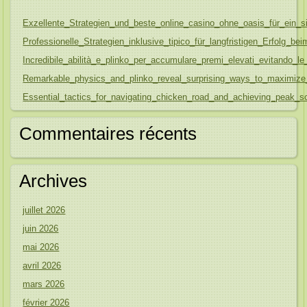
Exzellente_Strategien_und_beste_online_casino_ohne_oasis_für_ein_s
Professionelle_Strategien_inklusive_tipico_für_langfristigen_Erfolg_be
Incredibile_abilità_e_plinko_per_accumulare_premi_elevati_evitando
Remarkable_physics_and_plinko_reveal_surprising_ways_to_maximize
Essential_tactics_for_navigating_chicken_road_and_achieving_peak_sc
Commentaires récents
Archives
juillet 2026
juin 2026
mai 2026
avril 2026
mars 2026
février 2026