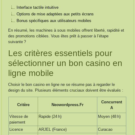
Interface tactile intuitive
Options de mise adaptées aux petits écrans
Bonus spécifiques aux utilisateurs mobiles
En résumé, les machines à sous mobiles offrent liberté, rapidité et
des promotions ciblées. Vous êtes prêt à passer à l’étape
suivante ?
Les critères essentiels pour
sélectionner un bon casino en
ligne mobile
Choisir le bon casino en ligne ne se résume pas à regarder le
design du site. Plusieurs éléments cruciaux doivent être évalués :
Concurrent
Critère
Neowordpress.Fr
A
Vitesse de
Rapide (24 h)
Moyen (48 h)
paiement
Licence
ARJEL (France)
Curacao