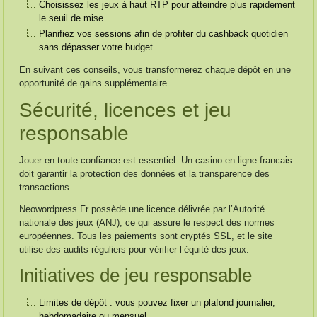
Choisissez les jeux à haut RTP pour atteindre plus rapidement
le seuil de mise.
Planifiez vos sessions afin de profiter du cashback quotidien
sans dépasser votre budget.
En suivant ces conseils, vous transformerez chaque dépôt en une
opportunité de gains supplémentaire.
Sécurité, licences et jeu
responsable
Jouer en toute confiance est essentiel. Un casino en ligne francais
doit garantir la protection des données et la transparence des
transactions.
Neowordpress.Fr possède une licence délivrée par l’Autorité
nationale des jeux (ANJ), ce qui assure le respect des normes
européennes. Tous les paiements sont cryptés SSL, et le site
utilise des audits réguliers pour vérifier l’équité des jeux.
Initiatives de jeu responsable
Limites de dépôt : vous pouvez fixer un plafond journalier,
hebdomadaire ou mensuel.