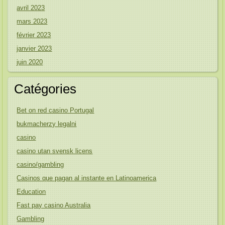
avril 2023
mars 2023
février 2023
janvier 2023
juin 2020
Catégories
Bet on red casino Portugal
bukmacherzy legalni
casino
casino utan svensk licens
casino/gambling
Casinos que pagan al instante en Latinoamerica
Education
Fast pay casino Australia
Gambling