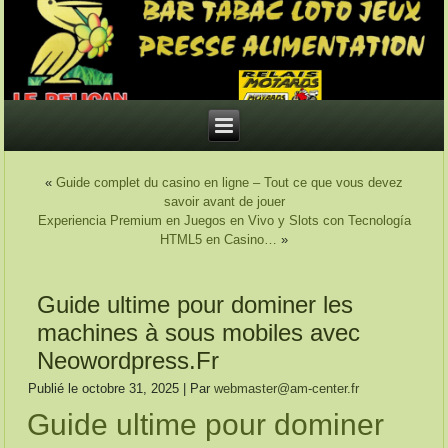
«
Guide complet du casino en ligne – Tout ce que vous devez
savoir avant de jouer
Experiencia Premium en Juegos en Vivo y Slots con Tecnología
HTML5 en Casino…
»
Guide ultime pour dominer les
machines à sous mobiles avec
Neowordpress.Fr
Publié le
octobre 31, 2025
|
Par
webmaster@am-center.fr
Guide ultime pour dominer