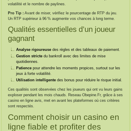
volatilité et le nombre de paylines.
Pro Tip :
Avant de miser, vérifiez le pourcentage de RTP du jeu.
Un RTP supérieur à 96 % augmente vos chances à long terme.
Qualités essentielles d’un joueur
gagnant
Analyse rigoureuse
des règles et des tableaux de paiement.
Gestion stricte
du bankroll avec des limites de mise
quotidiennes.
Patience
pour attendre les moments propices, surtout sur les
jeux à forte volatilité.
Utilisation intelligente
des bonus pour réduire le risque initial.
Ces qualités sont observées chez les joueurs qui ont vu leurs gains
exploser pendant les mois chauds. Reseau Obepine.Fr, grâce à ses
casino en ligne avis, met en avant les plateformes où ces critères
sont respectés.
Comment choisir un casino en
ligne fiable et profiter des