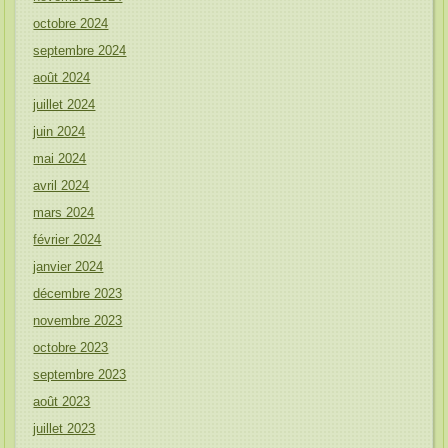
octobre 2024
septembre 2024
août 2024
juillet 2024
juin 2024
mai 2024
avril 2024
mars 2024
février 2024
janvier 2024
décembre 2023
novembre 2023
octobre 2023
septembre 2023
août 2023
juillet 2023