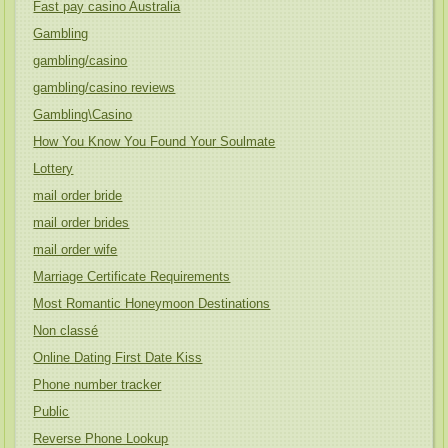
Fast pay casino Australia
Gambling
gambling/casino
gambling/casino reviews
Gambling\Casino
How You Know You Found Your Soulmate
Lottery
mail order bride
mail order brides
mail order wife
Marriage Certificate Requirements
Most Romantic Honeymoon Destinations
Non classé
Online Dating First Date Kiss
Phone number tracker
Public
Reverse Phone Lookup