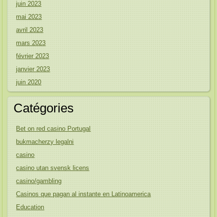
juin 2023
mai 2023
avril 2023
mars 2023
février 2023
janvier 2023
juin 2020
Catégories
Bet on red casino Portugal
bukmacherzy legalni
casino
casino utan svensk licens
casino/gambling
Casinos que pagan al instante en Latinoamerica
Education