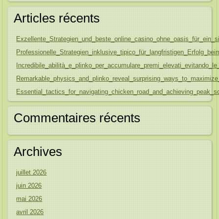
Articles récents
Exzellente_Strategien_und_beste_online_casino_ohne_oasis_für_ein_s
Professionelle_Strategien_inklusive_tipico_für_langfristigen_Erfolg_be
Incredibile_abilità_e_plinko_per_accumulare_premi_elevati_evitando
Remarkable_physics_and_plinko_reveal_surprising_ways_to_maximize
Essential_tactics_for_navigating_chicken_road_and_achieving_peak_sc
Commentaires récents
Archives
juillet 2026
juin 2026
mai 2026
avril 2026