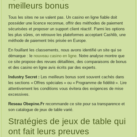
meilleurs bonus
Tous les sites ne se valent pas. Un casino en ligne fiable doit
posséder une licence reconnue, offrir des méthodes de paiement
sécurisées et proposer un support client réactif. Parmi les options
les plus sûres, on retrouve les plateformes acceptant Cashlib, une
méthode de paiement très prisée en Europe.
En fouillant les classements, nous avons identifié un site qui se
démarque : le
nouveau casino en ligne
. Notre analyse montre que
ce site propose des revues détaillées, des comparaisons de bonus
et des casino en ligne avis écrits par des experts.
Industry Secret :
Les meilleurs bonus sont souvent cachés dans
les sections « Offres spéciales » ou « Programme de fidélité ». Lire
attentivement les conditions vous évitera des exigences de mise
excessives.
Reseau Obepine.Fr
recommande ce site pour sa transparence et
son catalogue de jeux de table varié.
Stratégies de jeux de table qui
ont fait leurs preuves