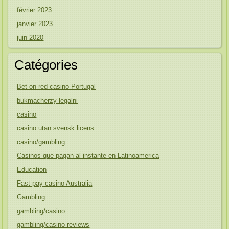
février 2023
janvier 2023
juin 2020
Catégories
Bet on red casino Portugal
bukmacherzy legalni
casino
casino utan svensk licens
casino/gambling
Casinos que pagan al instante en Latinoamerica
Education
Fast pay casino Australia
Gambling
gambling/casino
gambling/casino reviews