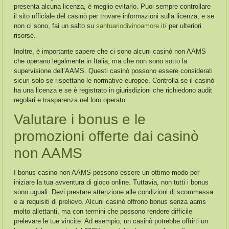
presenta alcuna licenza, è meglio evitarlo. Puoi sempre controllare
il sito ufficiale del casinò per trovare informazioni sulla licenza, e se
non ci sono, fai un salto su
santuariodivinoamore.it/
per ulteriori
risorse.
Inoltre, è importante sapere che ci sono alcuni casinò non AAMS
che operano legalmente in Italia, ma che non sono sotto la
supervisione dell’AAMS. Questi casinò possono essere considerati
sicuri solo se rispettano le normative europee. Controlla se il casinò
ha una licenza e se è registrato in giurisdizioni che richiedono audit
regolari e trasparenza nel loro operato.
Valutare i bonus e le
promozioni offerte dai casinò
non AAMS
I bonus casino non AAMS possono essere un ottimo modo per
iniziare la tua avventura di gioco online. Tuttavia, non tutti i bonus
sono uguali. Devi prestare attenzione alle condizioni di scommessa
e ai requisiti di prelievo. Alcuni casinò offrono bonus senza aams
molto allettanti, ma con termini che possono rendere difficile
prelevare le tue vincite. Ad esempio, un casinò potrebbe offrirti un