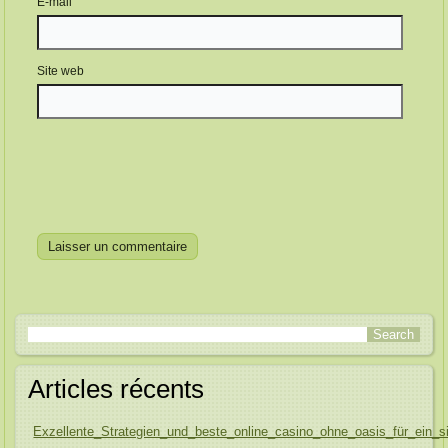
E-mail
Site web
Articles récents
Exzellente_Strategien_und_beste_online_casino_ohne_oasis_für_ein_s