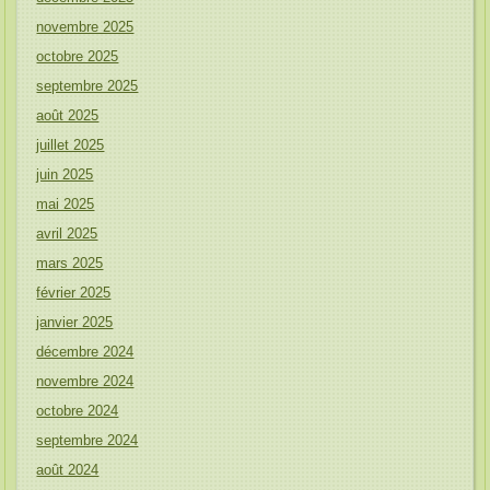
novembre 2025
octobre 2025
septembre 2025
août 2025
juillet 2025
juin 2025
mai 2025
avril 2025
mars 2025
février 2025
janvier 2025
décembre 2024
novembre 2024
octobre 2024
septembre 2024
août 2024