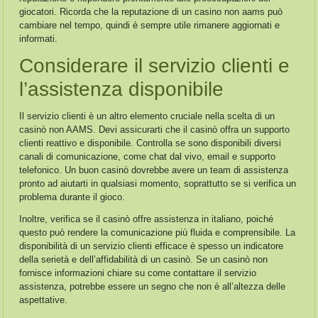
giocatori. Ricorda che la reputazione di un casino non aams può
cambiare nel tempo, quindi è sempre utile rimanere aggiornati e
informati.
Considerare il servizio clienti e
l’assistenza disponibile
Il servizio clienti è un altro elemento cruciale nella scelta di un
casinò non AAMS. Devi assicurarti che il casinò offra un supporto
clienti reattivo e disponibile. Controlla se sono disponibili diversi
canali di comunicazione, come chat dal vivo, email e supporto
telefonico. Un buon casinò dovrebbe avere un team di assistenza
pronto ad aiutarti in qualsiasi momento, soprattutto se si verifica un
problema durante il gioco.
Inoltre, verifica se il casinò offre assistenza in italiano, poiché
questo può rendere la comunicazione più fluida e comprensibile. La
disponibilità di un servizio clienti efficace è spesso un indicatore
della serietà e dell’affidabilità di un casinò. Se un casinò non
fornisce informazioni chiare su come contattare il servizio
assistenza, potrebbe essere un segno che non è all’altezza delle
aspettative.