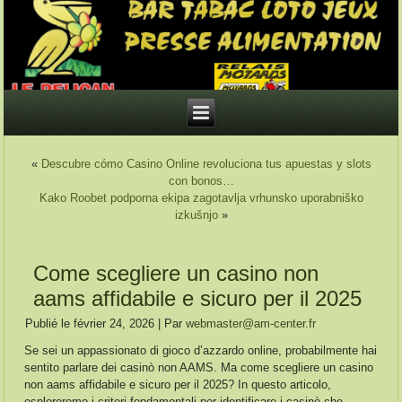
«
Descubre cómo Casino Online revoluciona tus apuestas y slots
con bonos…
Kako Roobet podporna ekipa zagotavlja vrhunsko uporabniško
izkušnjo
»
Come scegliere un casino non
aams affidabile e sicuro per il 2025
Publié le
février 24, 2026
|
Par
webmaster@am-center.fr
Se sei un appassionato di gioco d’azzardo online, probabilmente hai
sentito parlare dei casinò non AAMS. Ma come scegliere un casino
non aams affidabile e sicuro per il 2025? In questo articolo,
esploreremo i criteri fondamentali per identificare i casinò che