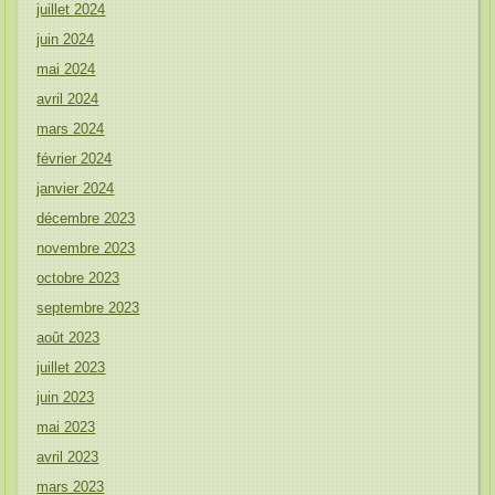
juillet 2024
juin 2024
mai 2024
avril 2024
mars 2024
février 2024
janvier 2024
décembre 2023
novembre 2023
octobre 2023
septembre 2023
août 2023
juillet 2023
juin 2023
mai 2023
avril 2023
mars 2023