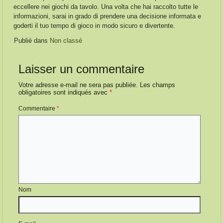
eccellere nei giochi da tavolo. Una volta che hai raccolto tutte le
informazioni, sarai in grado di prendere una decisione informata e
goderti il tuo tempo di gioco in modo sicuro e divertente.
Publié dans
Non classé
Laisser un commentaire
Votre adresse e-mail ne sera pas publiée.
Les champs
obligatoires sont indiqués avec
*
Commentaire
*
Nom