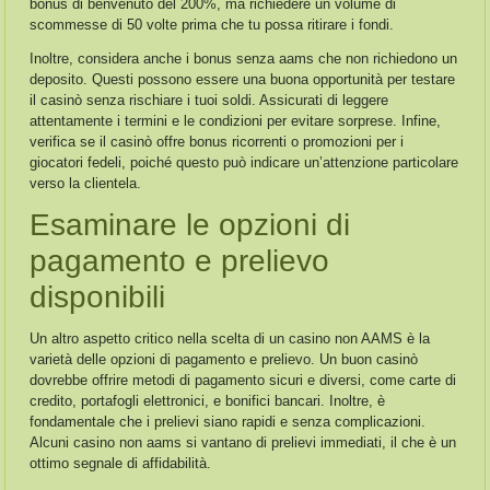
bonus di benvenuto del 200%, ma richiedere un volume di
scommesse di 50 volte prima che tu possa ritirare i fondi.
Inoltre, considera anche i bonus senza aams che non richiedono un
deposito. Questi possono essere una buona opportunità per testare
il casinò senza rischiare i tuoi soldi. Assicurati di leggere
attentamente i termini e le condizioni per evitare sorprese. Infine,
verifica se il casinò offre bonus ricorrenti o promozioni per i
giocatori fedeli, poiché questo può indicare un’attenzione particolare
verso la clientela.
Esaminare le opzioni di
pagamento e prelievo
disponibili
Un altro aspetto critico nella scelta di un casino non AAMS è la
varietà delle opzioni di pagamento e prelievo. Un buon casinò
dovrebbe offrire metodi di pagamento sicuri e diversi, come carte di
credito, portafogli elettronici, e bonifici bancari. Inoltre, è
fondamentale che i prelievi siano rapidi e senza complicazioni.
Alcuni casino non aams si vantano di prelievi immediati, il che è un
ottimo segnale di affidabilità.