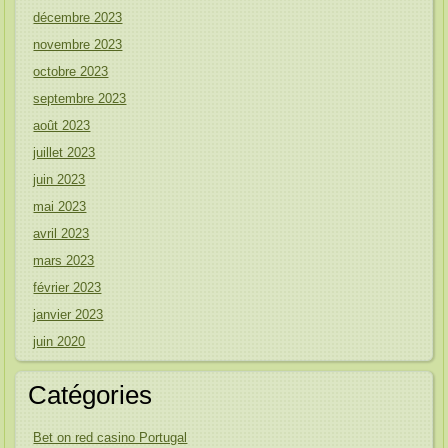
décembre 2023
novembre 2023
octobre 2023
septembre 2023
août 2023
juillet 2023
juin 2023
mai 2023
avril 2023
mars 2023
février 2023
janvier 2023
juin 2020
Catégories
Bet on red casino Portugal