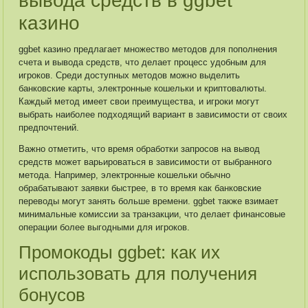
вывода средств в ggbet
казино
ggbet казино предлагает множество методов для пополнения
счета и вывода средств, что делает процесс удобным для
игроков. Среди доступных методов можно выделить
банковские карты, электронные кошельки и криптовалюты.
Каждый метод имеет свои преимущества, и игроки могут
выбрать наиболее подходящий вариант в зависимости от своих
предпочтений.
Важно отметить, что время обработки запросов на вывод
средств может варьироваться в зависимости от выбранного
метода. Например, электронные кошельки обычно
обрабатывают заявки быстрее, в то время как банковские
переводы могут занять больше времени. ggbet также взимает
минимальные комиссии за транзакции, что делает финансовые
операции более выгодными для игроков.
Промокоды ggbet: как их
использовать для получения
бонусов