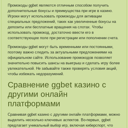
Промокоды ggbet являются отличным способом получить
дополнительные бонусы и преимущества при игре в казино.
Игроки могут использовать промокоды для активации
специальных предложений, таких как увеличенные бонусы на
депозиты или бесплатные вращения на слотах. Чтобы
использовать промокод, достаточно ввести его в
соответствующее поле при регистрации или пополнении счета.
Промокоды ggbet могут быть временными или постоянными,
поэтому важно следить за актуальными предложениями на
официальном сайте. Использование промокодов позволяет
значительно повысить шансы на выигрыш и сделать игру более
увлекательной. Не забывайте также проверять условия акций,
чтобы избежать недоразумений.
Сравнение ggbet казино с
другими онлайн
платформами
Сравнивая ggbet казино с другими онлайн платформами, можно
выделить несколько ключевых аспектов. Во-первых, ggbet
предлагает уникальный выбор игр, включая киберспорт, что