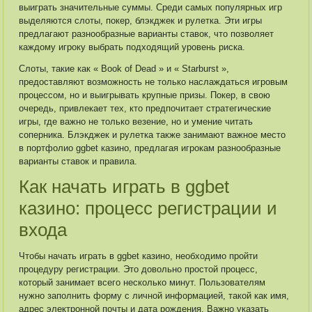
выиграть значительные суммы. Среди самых популярных игр
выделяются слоты, покер, блэкджек и рулетка. Эти игры
предлагают разнообразные варианты ставок, что позволяет
каждому игроку выбрать подходящий уровень риска.
Слоты, такие как « Book of Dead » и « Starburst »,
предоставляют возможность не только наслаждаться игровым
процессом, но и выигрывать крупные призы. Покер, в свою
очередь, привлекает тех, кто предпочитает стратегические
игры, где важно не только везение, но и умение читать
соперника. Блэкджек и рулетка также занимают важное место
в портфолио ggbet казино, предлагая игрокам разнообразные
варианты ставок и правила.
Как начать играть в ggbet
казино: процесс регистрации и
входа
Чтобы начать играть в ggbet казино, необходимо пройти
процедуру регистрации. Это довольно простой процесс,
который занимает всего несколько минут. Пользователям
нужно заполнить форму с личной информацией, такой как имя,
адрес электронной почты и дата рождения. Важно указать